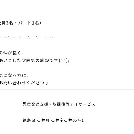
名
】
社員3名・パート1名）
∴‥∵‥∴‥∴‥∵‥∴‥
の仲が良く、
あいとした雰囲気の施設です(^^)/
気になる方は、
お問い合わせください♪
児童発達支援・放課後等デイサービス
徳島県 石井町 石井字石井654-1