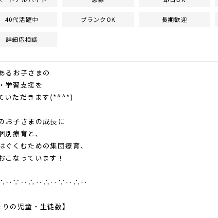
40代活躍中
ブランクOK
長期歓迎
詳細応相談
あるお子さまの
・学習支援を
いただきます(*^^*)
のお子さまの成長に
個別療育と、
はぐくむための集団療育、
おこなっています！
∴‥∵‥∴‥∴‥∵‥∴‥
たりの児童・生徒数】