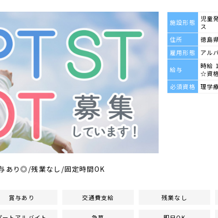
児童
施設形態
ス
住所
徳島県
雇用形態
アル
時給 
給与
☆資
必須資格
理学
与あり◎/残業なし/固定時間OK
賞与あり
交通費支給
残業なし
パートアルバイト
急募
即日OK