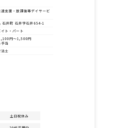
発達支援・放課後等デイサービ
 石井町 石井字石井654-1
バイト・パート
1,100円～1,500円
格手当
療法士
土日祝休み
20代活躍中