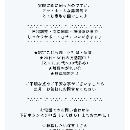
実際に園に伺ったのですが、
アットホームな雰囲気で
とても素敵な園でした♪
*∴*∴*∴*∴*∴*∴*∴*∴*∴*∴*∴*∴
日程調整・面接同席・辞退連絡まで
しっかりサポートさせていただきます♪
*∴*∴*∴*∴*∴*∴*∴*∴*∴*∴*∴*∴
★認定こども園 正社員・保育士
★20代～60代の方活躍中！
（とくに20代～30代多め）
★離職率が低い◎
★駐車場無料♪
ご不明な点やご不安な事がございましたら
是非、お気軽にお問合せください
*∴*∴*∴*∴*∴*∴*∴*∴*∴*∴*∴*∴
お電話でのお問い合わせは
下記ボタンより担当〔ふくはら〕までお気軽に！
☆転職したい保育士さん