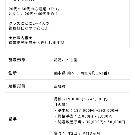
20代～60代の方活躍中です。
とくに、20代～40代多め♪
クラスごとに2～4人の
複数担任なので安心♪
★仕事内容★
保育業務全般をお任せします◎
施設形態
認定こども園
住所
熊本県 熊本市 南区今町161番1
雇用形態
正社員
月給 219,000円～245,000円
【内訳】
・基本給：187,000円～192,000円
・資格手当：2,000円～3,000円
給与
・処遇改善手当：30,000円～50,000円
賞与： 年2回 / 合計3ヶ月