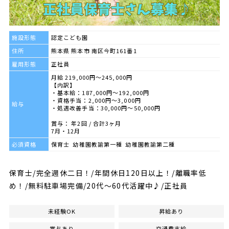
施設形態
認定こども園
住所
熊本県 熊本市 南区今町161番1
雇用形態
正社員
月給 219,000円～245,000円
【内訳】
・基本給：187,000円～192,000円
・資格手当：2,000円～3,000円
給与
・処遇改善手当：30,000円～50,000円
賞与： 年2回 / 合計3ヶ月
7月・12月
必須資格
保育士 幼稚園教諭第一種 幼稚園教諭第二種
保育士/完全週休二日！/年間休日120日以上！/離職率低
め！/無料駐車場完備/20代～60代活躍中♪/正社員
未経験OK
昇給あり
賞与あり
交通費支給