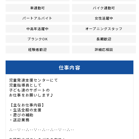
車通勤可
バイク通勤可
パートアルバイト
女性活躍中
中高年活躍中
オープニングスタッフ
ブランクOK
長期歓迎
経験者歓迎
詳細応相談
仕事内容
児童発達支援センターにて
児童指導員として
子ども達のサポートの
お仕事をお願いします♪
【主なお仕事内容】
・生活全般の支援
・遊びの補助
・送迎業務
∴‥∵‥∴‥∵‥∴‥∴‥∵‥∴‥