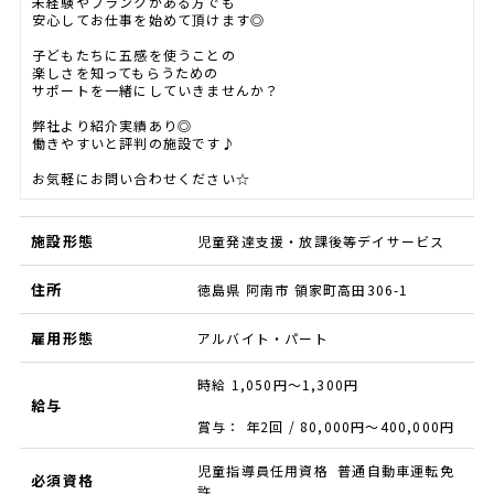
未経験やブランクがある方でも
安心してお仕事を始めて頂けます◎
子どもたちに五感を使うことの
楽しさを知ってもらうための
サポートを一緒にしていきませんか？
弊社より紹介実績あり◎
働きやすいと評判の施設です♪
お気軽にお問い合わせください☆
施設形態
児童発達支援・放課後等デイサービス
住所
徳島県 阿南市 領家町高田306-1
雇用形態
アルバイト・パート
時給 1,050円～1,300円
給与
賞与： 年2回 / 80,000円〜400,000円
児童指導員任用資格 普通自動車運転免
必須資格
許