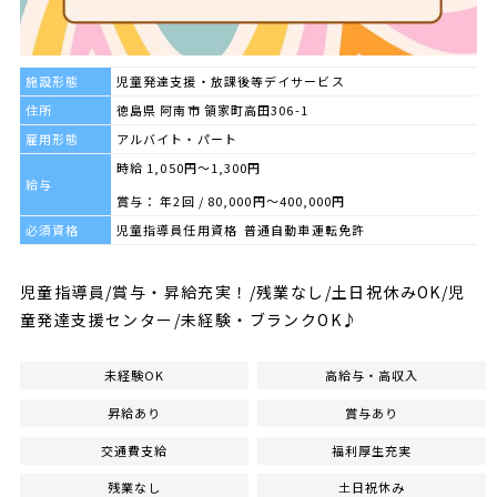
施設形態
児童発達支援・放課後等デイサービス
住所
徳島県 阿南市 領家町高田306-1
雇用形態
アルバイト・パート
時給 1,050円～1,300円
給与
賞与： 年2回 / 80,000円〜400,000円
必須資格
児童指導員任用資格 普通自動車運転免許
児童指導員/賞与・昇給充実！/残業なし/土日祝休みOK/児
童発達支援センター/未経験・ブランクOK♪
未経験OK
高給与・高収入
昇給あり
賞与あり
交通費支給
福利厚生充実
残業なし
土日祝休み