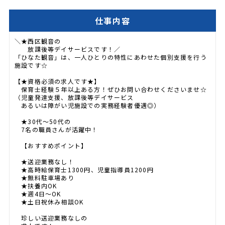
仕事内容
＼★西区観音の
放課後等デイサービスです！／
「ひなた観音」は、一人ひとりの特性にあわせた個別支援を行う
施設です☆
【★資格必須の求人です★】
保育士経験５年以上ある方！ぜひお問い合わせくださいませ☆
（児童発達支援、放課後等デイサービス
あるいは障がい児施設での実務経験者優遇◎）
★30代～50代の
7名の職員さんが活躍中！
【おすすめポイント】
★送迎業務なし！
★高時給保育士1300円、児童指導員1200円
★無料駐車場あり
★扶養内OK
★週4日～OK
★土日祝休み相談OK
珍しい送迎業務なしの