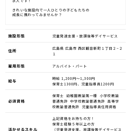
求人です！
きれいな施設内で一人ひとりの子どもたちの
成長に携わってみませんか？
施設形態
児童発達支援・放課後等デイサービス
広島県 広島市 西区観音新町１丁目２−２
住所
１
雇用形態
アルバイト・パート
時給 1,200円～1,300円
給与
保育士1300円、児童指導員1200円
保育士 幼稚園教諭第一種 小学校教諭
必須資格
普通免許 中学校教諭普通免許 高等学
校教諭普通免許 児童指導員任用資格
上記資格をお持ちの方！
保育士経験５年以上の方
活かせるスキル
（児童発達支援、放課後等デイサービス