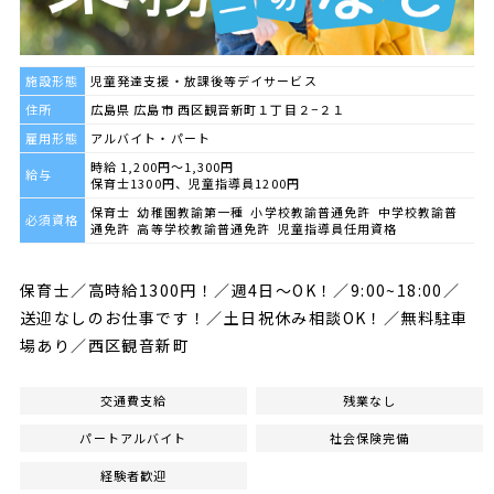
施設形態
児童発達支援・放課後等デイサービス
住所
広島県 広島市 西区観音新町１丁目２−２１
雇用形態
アルバイト・パート
時給 1,200円～1,300円
給与
保育士1300円、児童指導員1200円
保育士 幼稚園教諭第一種 小学校教諭普通免許 中学校教諭普
必須資格
通免許 高等学校教諭普通免許 児童指導員任用資格
保育士／高時給1300円！／週4日～OK！／9:00~18:00／
送迎なしのお仕事です！／土日祝休み相談OK！／無料駐車
場あり／西区観音新町
交通費支給
残業なし
パートアルバイト
社会保険完備
経験者歓迎