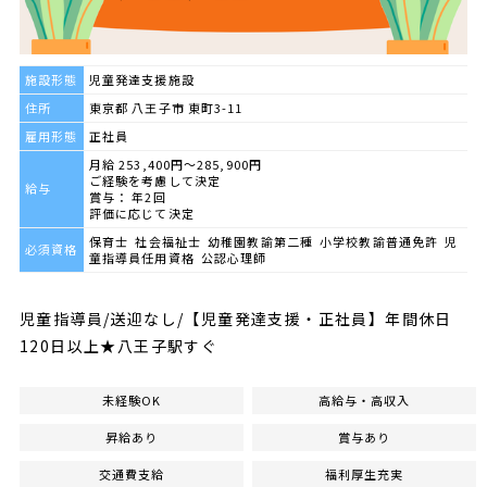
施設形態
児童発達支援施設
住所
東京都 八王子市 東町3-11
雇用形態
正社員
月給 253,400円～285,900円
ご経験を考慮して決定
給与
賞与： 年2回
評価に応じて決定
保育士 社会福祉士 幼稚園教諭第二種 小学校教諭普通免許 児
必須資格
童指導員任用資格 公認心理師
児童指導員/送迎なし/【児童発達支援・正社員】年間休日
120日以上★八王子駅すぐ
未経験OK
高給与・高収入
昇給あり
賞与あり
交通費支給
福利厚生充実