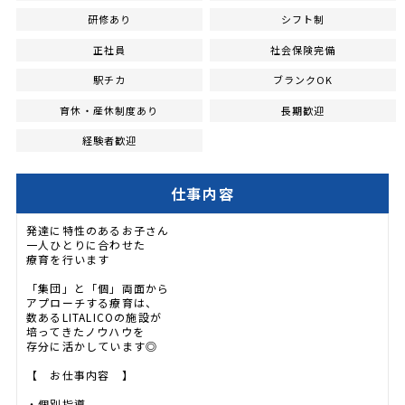
研修あり
シフト制
正社員
社会保険完備
駅チカ
ブランクOK
育休・産休制度あり
長期歓迎
経験者歓迎
仕事内容
発達に特性のあるお子さん
一人ひとりに合わせた
療育を行います
「集団」と「個」両面から
アプローチする療育は、
数あるLITALICOの施設が
培ってきたノウハウを
存分に活かしています◎
【 お仕事内容 】
・個別指導