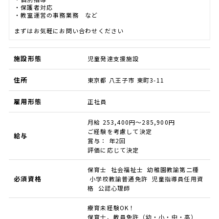
・保護者対応
・教室運営の事務業務 など
まずはお気軽にお問い合わせください
施設形態
児童発達支援施設
住所
東京都 八王子市 東町3-11
雇用形態
正社員
月給 253,400円～285,900円
ご経験を考慮して決定
給与
賞与： 年2回
評価に応じて決定
保育士 社会福祉士 幼稚園教諭第二種
必須資格
小学校教諭普通免許 児童指導員任用資
格 公認心理師
療育未経験OK！
保育士、教員免許（幼・小・中・高）