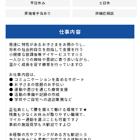
平日休み
土日休
資格者手当あり
詳細応相談
仕事内容
発達に特性があるお子さまをお預かりし、
将来の社会的自立を目指して支援を行う
小規模な放課後等デイサービスです☆彡
一人ひとりの興味や意欲に寄り添いながら、
温かく成長を促す療育を行っています◎
お仕事内容は、
● コミュニケーションを高めるサポート
● お子さまの宿題のお手伝い
● 運動や遊びを通じた療育支援
● 活動の準備や記録の作成
● 学校やご自宅への送迎業務など
正社員として腰を据えて働ける環境です★
残業も少なくお休みが取りやすい職場で、
マイカー通勤を選ぶことも可能です♪
事前の施設見学も大歓迎ですよ◎
未経験の方やブランクがある方も歓迎☆彡
急なお休みにも柔軟に対応できる体制があり、