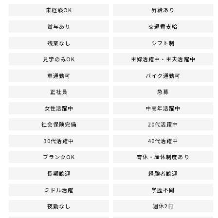
未経験OK
昇給あり
賞与あり
交通費支給
残業なし
シフト制
見学のみOK
主婦活躍中・主夫活躍中
車通勤可
バイク通勤可
正社員
急募
女性活躍中
中高年活躍中
社会保険完備
20代活躍中
30代活躍中
40代活躍中
ブランクOK
育休・産休制度あり
長期歓迎
経験者歓迎
ミドル活躍
学歴不問
夜勤なし
週休2日