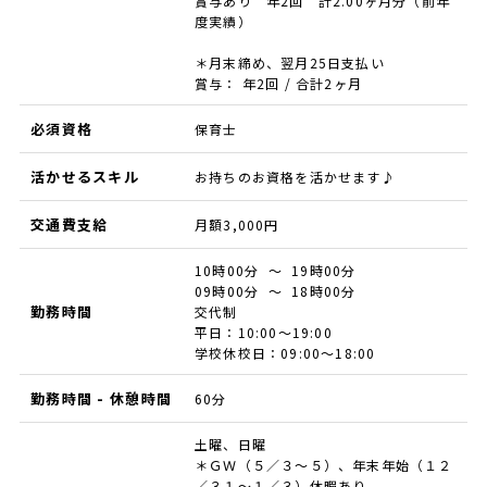
賞与あり 年2回 計2.00ヶ月分（前年
度実績）
＊月末締め、翌月25日支払い
賞与： 年2回 / 合計2ヶ月
必須資格
保育士
活かせるスキル
お持ちのお資格を活かせます♪
交通費支給
月額3,000円
10時00分 ～ 19時00分
09時00分 ～ 18時00分
勤務時間
交代制
平日：10:00～19:00
学校休校日：09:00～18:00
勤務時間 - 休憩時間
60分
土曜、日曜
＊ＧＷ（５／３～５）、年末年始（１２
／３１～１／３）休暇あり