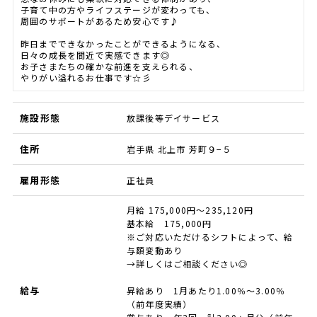
子育て中の方やライフステージが変わっても、
周囲のサポートがあるため安心です♪
昨日までできなかったことができるようになる、
日々の成長を間近で実感できます◎
お子さまたちの確かな前進を支えられる、
やりがい溢れるお仕事です☆彡
施設形態
放課後等デイサービス
住所
岩手県 北上市 芳町９−５
雇用形態
正社員
月給 175,000円～235,120円
基本給 175,000円
※ご対応いただけるシフトによって、給
与額変動あり
→詳しくはご相談ください◎
給与
昇給あり 1月あたり1.00％〜3.00％
（前年度実績）