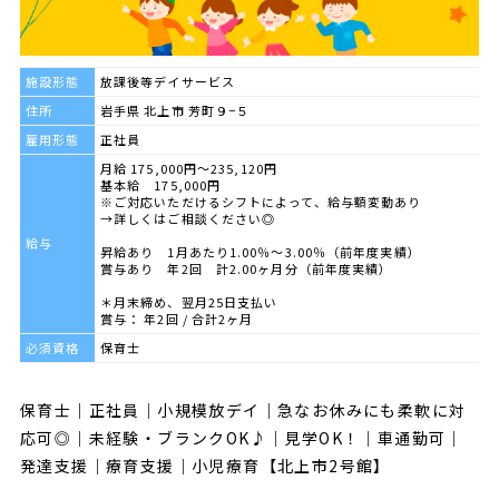
施設形態
放課後等デイサービス
住所
岩手県 北上市 芳町９−５
雇用形態
正社員
月給 175,000円～235,120円
基本給 175,000円
※ご対応いただけるシフトによって、給与額変動あり
→詳しくはご相談ください◎
給与
昇給あり 1月あたり1.00％〜3.00％（前年度実績）
賞与あり 年2回 計2.00ヶ月分（前年度実績）
＊月末締め、翌月25日支払い
賞与： 年2回 / 合計2ヶ月
必須資格
保育士
保育士｜正社員｜小規模放デイ｜急なお休みにも柔軟に対
応可◎｜未経験・ブランクOK♪｜見学OK！｜車通勤可｜
発達支援｜療育支援｜小児療育【北上市2号館】