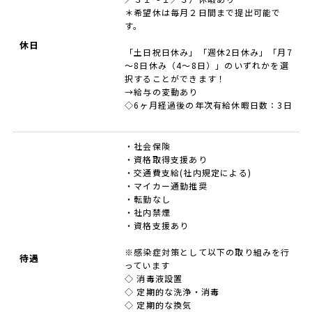
＊希望休は毎月２日間まで提出可能で
す。
休日
「土日祝日休み」「週休2日休み」「月7
～8日休み（4～8日）」のいずれかを選
択することができます！
→給与の変動あり
◇6ヶ月経過後の年次有給休暇日数：3日
・社会保険
・資格取得支援あり
・交通費支給(社内規定による)
・マイカー通勤推奨
・転勤なし
・社内禁煙
・資格支援あり
※感染症対策として以下の取り組みを行
待遇
っています
◇ 消毒液設置
◇ 定期的な洗浄・消毒
◇ 定期的な換気