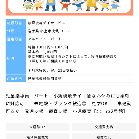
施設形態
放課後等デイサービス
住所
岩手県 北上市 芳町９−５
雇用形態
アルバイト・パート
時給 1,031円～1,075円
基本給 1,031円
※ご対応いただけるシフトによって、給与額変動あり
給与
→詳しくはご相談ください◎
＊月末締め、翌月25日支払い
必須資格
児童指導員任用資格
児童指導員｜パート｜小規模放デイ｜急なお休みにも柔軟
に対応可！｜未経験・ブランク歓迎◎｜見学OK！｜車通勤
可☆彡｜発達支援｜療育支援｜小児療育【北上市2号館】
未経験OK
交通費支給
福利厚生充実
残業なし