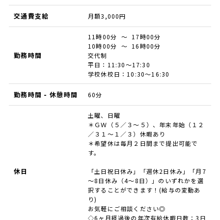
交通費支給
月額3,000円
11時00分 ～ 17時00分
10時00分 ～ 16時00分
勤務時間
交代制
平日：11:30～17:30
学校休校日：10:30～16:30
勤務時間 - 休憩時間
60分
土曜、日曜
＊ＧＷ（５／３～５）、年末年始（１２
／３１～１／３）休暇あり
＊希望休は毎月２日間まで提出可能で
す。
休日
「土日祝日休み」「週休2日休み」「月7
～8日休み（4～8日）」のいずれかを選
択することができます！(給与の変動あ
り)
お気軽にご相談ください◎
◇6ヶ月経過後の年次有給休暇日数：3日