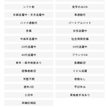
シフト制
見学のみOK
主婦活躍中・主夫活躍中
車通勤可
バイク通勤可
パートアルバイト
急募
女性活躍中
中高年活躍中
社会保険完備
20代活躍中
30代活躍中
40代活躍中
ブランクOK
育休・産休制度あり
長期歓迎
経験者歓迎
ミドル活躍
学歴不問
夜勤なし
週休2日
平日休み
土日休
資格者手当あり
詳細応相談