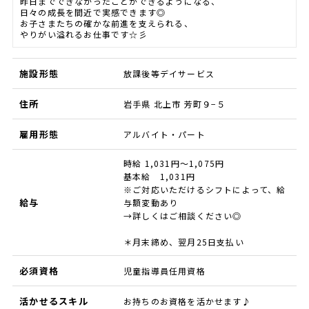
昨日までできなかったことができるようになる、
日々の成長を間近で実感できます◎
お子さまたちの確かな前進を支えられる、
やりがい溢れるお仕事です☆彡
施設形態
放課後等デイサービス
住所
岩手県 北上市 芳町９−５
雇用形態
アルバイト・パート
時給 1,031円～1,075円
基本給 1,031円
※ご対応いただけるシフトによって、給
給与
与額変動あり
→詳しくはご相談ください◎
＊月末締め、翌月25日支払い
必須資格
児童指導員任用資格
活かせるスキル
お持ちのお資格を活かせます♪