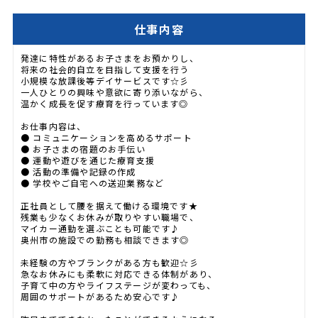
仕事内容
発達に特性があるお子さまをお預かりし、
将来の社会的自立を目指して支援を行う
小規模な放課後等デイサービスです☆彡
一人ひとりの興味や意欲に寄り添いながら、
温かく成長を促す療育を行っています◎
お仕事内容は、
● コミュニケーションを高めるサポート
● お子さまの宿題のお手伝い
● 運動や遊びを通じた療育支援
● 活動の準備や記録の作成
● 学校やご自宅への送迎業務など
正社員として腰を据えて働ける環境です★
残業も少なくお休みが取りやすい職場で、
マイカー通勤を選ぶことも可能です♪
奥州市の施設での勤務も相談できます◎
未経験の方やブランクがある方も歓迎☆彡
急なお休みにも柔軟に対応できる体制があり、
子育て中の方やライフステージが変わっても、
周囲のサポートがあるため安心です♪