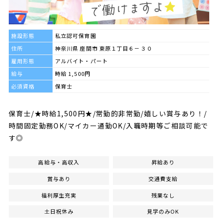
施設形態
私立認可保育園
住所
神奈川県 座間市 東原１丁目６－３０
雇用形態
アルバイト・パート
給与
時給 1,500円
必須資格
保育士
保育士/★時給1,500円★/常勤的非常勤/嬉しい賞与あり！/
時間固定勤務OK/マイカー通勤OK/入職時期等ご相談可能で
す◎
高給与・高収入
昇給あり
賞与あり
交通費支給
福利厚生充実
残業なし
土日祝休み
見学のみOK