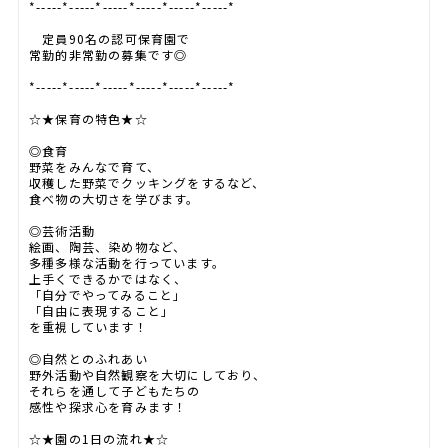
*-----*-----*-----*-----*-----*-----*
定員90名の認可保育園で
常勤的非常勤の募集です◎
*-----*-----*-----*-----*-----*-----*
☆★保育の特色★☆
◎食育
野菜をみんなで育て、
収穫した野菜でクッキングをするなど、
食べ物の大切さを学びます。
◎芸術活動
絵画、陶芸、染め物など、
多種多様な活動を行っています。
上手くできるかではなく、
「自分でやってみること」
「自由に表現すること」
を重視しています！
◎自然とのふれあい
野外活動や自然観察を大切にしており、
それらを通して子どもたちの
感性や探求心を育みます！
☆★園の1日の流れ★☆