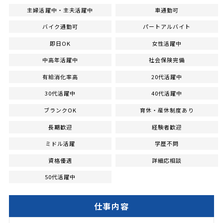
主婦活躍中・主夫活躍中
車通勤可
バイク通勤可
パートアルバイト
即日OK
女性活躍中
中高年活躍中
社会保険完備
有給消化率高
20代活躍中
30代活躍中
40代活躍中
ブランクOK
育休・産休制度あり
長期歓迎
経験者歓迎
ミドル活躍
学歴不問
資格優遇
詳細応相談
50代活躍中
仕事内容