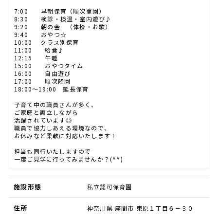
7:00 早朝保育（順次登園）
8:30 検診・検温・室内遊び♪
9:20 朝の会 （体操・お歌）
9:40 おやつ☆
10:00 クラス別保育
11:00 給食♪
12:15 午睡
15:00 おやつタイム
16:00 自由遊び
17:00 順次降園
18:00～19:00 延長保育
子育て中の職員さんが多く、
ご家庭と両立しながら
活躍されています◎
職員で協力しあえる環境なので、
お休みなど柔軟に対応いたします！
担当も同行いたしますので
一度ご見学に行ってみませんか？(^^)
施設形態
私立認可保育園
住所
神奈川県 座間市 東原１丁目６－３０