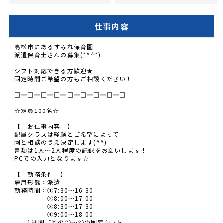
仕事内容
高松市にあるすみれ保育園
派遣保育士さんの募集(*^^*)
シフト対応できる方歓迎★
固定時間ご希望の方もご相談ください！
□━□━□━□━□━□━□━□━□
☆定員100名☆
【 お仕事内容 】
配属クラスは経験とご希望によって
園と相談のうえ決定します(^^)
書類は1人～2人程度の記録をお願いします！
PCでの入力となります☆
【 勤務条件 】
雇用形態：派遣
勤務時間：①7:30～16:30
②8:00～17:00
③8:30～17:30
④9:00～18:00
1週間ごとの①～④の固定シフト