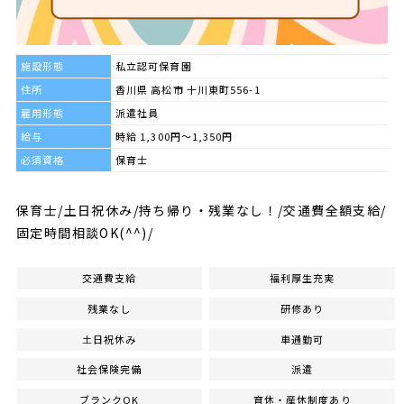
施設形態
私立認可保育園
住所
香川県 高松市 十川東町556-1
雇用形態
派遣社員
給与
時給 1,300円～1,350円
必須資格
保育士
保育士/土日祝休み/持ち帰り・残業なし！/交通費全額支給/
固定時間相談OK(^^)/
交通費支給
福利厚生充実
残業なし
研修あり
土日祝休み
車通勤可
社会保険完備
派遣
ブランクOK
育休・産休制度あり