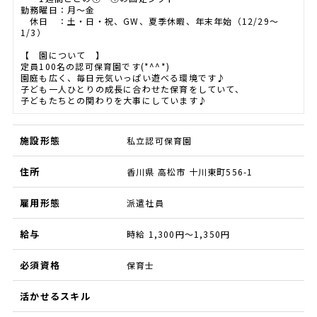
勤務曜日：月～金
休日 ：土・日・祝、GW、夏季休暇、年末年始（12/29～
1/3）
【 園について 】
定員100名の認可保育園です(*^^*)
園庭も広く、毎日元気いっぱい遊べる環境です♪
子ども一人ひとりの成長に合わせた保育をしていて、
子どもたちとの関わりを大事にしています♪
施設形態
私立認可保育園
住所
香川県 高松市 十川東町556-1
雇用形態
派遣社員
給与
時給 1,300円～1,350円
必須資格
保育士
活かせるスキル