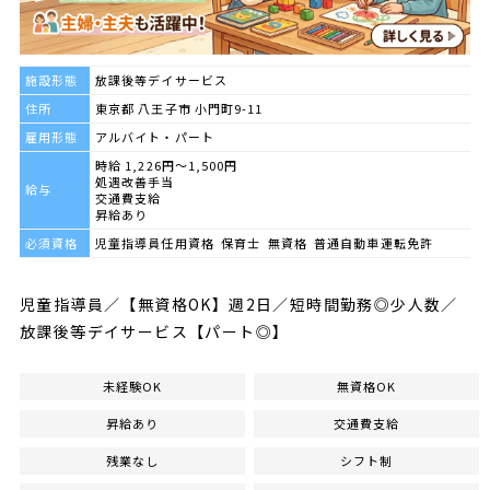
施設形態
放課後等デイサービス
住所
東京都 八王子市 小門町9-11
雇用形態
アルバイト・パート
時給 1,226円～1,500円
処遇改善手当
給与
交通費支給
昇給あり
必須資格
児童指導員任用資格 保育士 無資格 普通自動車運転免許
児童指導員／【無資格OK】週2日／短時間勤務◎少人数／
放課後等デイサービス【パート◎】
未経験OK
無資格OK
昇給あり
交通費支給
残業なし
シフト制