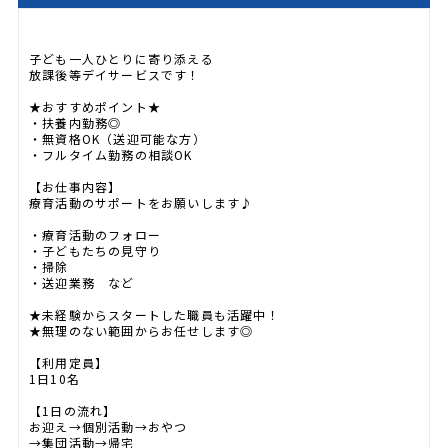
子ども一人ひとりに寄り添える
放課後等デイサービスです！
★おすすめポイント★
・扶養内勤務◎
・無資格OK（送迎可能な方）
・フルタイム勤務の相談OK
【お仕事内容】
療育活動のサポートをお願いします♪
・療育活動のフォロー
・子どもたちの見守り
・掃除
・送迎業務 など
★未経験からスタートした職員も活躍中！
★無理のない範囲からお任せします◎
【利用定員】
1日10名
【1日の流れ】
お迎え→個別活動→おやつ
→集団活動→帰宅