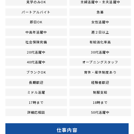
見学のみOK
主婦活躍中・主夫活躍中
パートアルバイト
急募
即日OK
女性活躍中
中高年活躍中
週２日以上
社会保険完備
有給消化率高
20代活躍中
30代活躍中
40代活躍中
オープニングスタッフ
ブランクOK
育休・産休制度あり
長期歓迎
経験者歓迎
ミドル活躍
制服支給
17時まで
18時まで
詳細応相談
50代活躍中
仕事内容