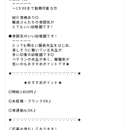
ーーーーー
～19:00まで勤務可能な方
紹介実績あり◎
職員さんたちの雰囲気が
とてもいい幼稚園です！
◆雰囲気のいい幼稚園です！
ーーーーー
とっても明るい園長先生をはじめ、
楽しそうに働いている先生が
多い印象の幼稚園です◎
ベテランの先生が多く、離職率が
低いのもおすすめポイントです★
★∵∵∵∵∵∵∵∵∵∵∵∵∵∵∵∵∵★
★おすすめポイント★
◎時給1400円♪
◎未経験・ブランクOK♪
◎車通勤もOK♪
★∵∵∵∵∵∵∵∵∵∵∵∵∵∵∵∵∵★
ご応募お待ちしております！