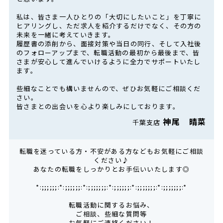
私は、皆さま一人ひとりの「大切にしたいこと」を丁寧に
ヒアリングし、ただ求人を紹介するだけでなく、その方の
未来を一緒に考えていきます。
履歴書の添削から、面接対策や当日の同行、そして入社後
のフォローアップまで、転職活動の最初から最後まで、皆
さまが安心して進んでいけるように全力でサポートいたし
ます。
些細なことでも構いませんので、ぜひお気軽にご相談くだ
さい。
皆さまとの出会いを心より楽しみにしております。
神尾 晴菜
千葉支店
転職を迷っている方・不安がある方などもお気軽にご相談
ください♪
あなたの転職をしっかりとお手伝いいたします◎
*:;;;;;;:*:;;;;;;:*:;;;;;;;:*:;;;;;;:*:;;;;;;;:*:;;;;;;;:*
転職活動に関するお悩み、
ご相談、些細な質問等
お気軽にご連絡ください！