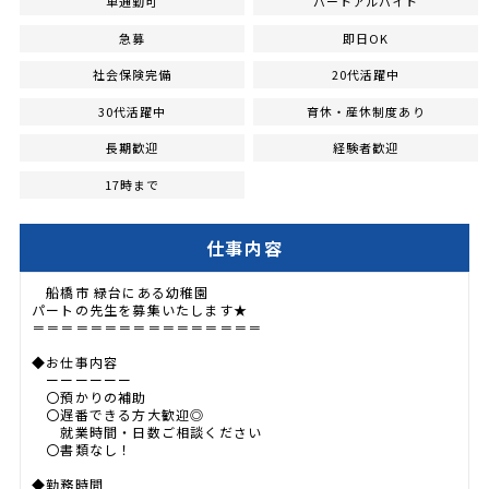
車通勤可
パートアルバイト
急募
即日OK
社会保険完備
20代活躍中
30代活躍中
育休・産休制度あり
長期歓迎
経験者歓迎
17時まで
仕事内容
船橋市 緑台にある幼稚園
パートの先生を募集いたします★
＝＝＝＝＝＝＝＝＝＝＝＝＝＝＝＝
◆お仕事内容
ーーーーーー
〇預かりの補助
〇遅番できる方大歓迎◎
就業時間・日数ご相談ください
〇書類なし！
◆勤務時間