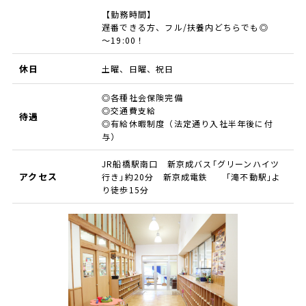
【勤務時間】
遅番できる方、フル/扶養内どちらでも◎
～19:00！
休日
土曜、日曜、祝日
◎各種社会保険完備
◎交通費支給
待遇
◎有給休暇制度（法定通り入社半年後に付
与）
JR船橋駅南口 新京成バス｢グリーンハイツ
アクセス
行き｣約20分 新京成電鉄 ｢滝不動駅｣よ
り徒歩15分