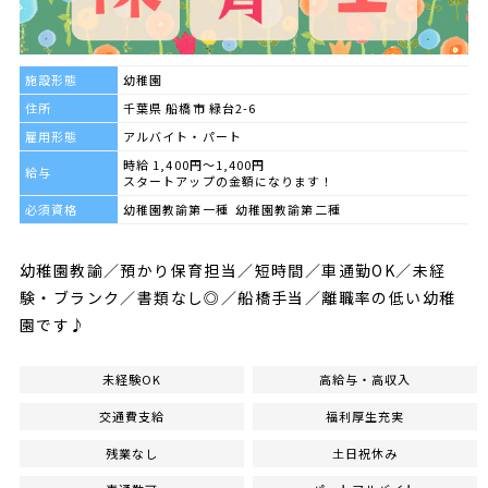
施設形態
幼稚園
住所
千葉県 船橋市 緑台2-6
雇用形態
アルバイト・パート
時給 1,400円～1,400円
給与
スタートアップの金額になります！
必須資格
幼稚園教諭第一種 幼稚園教諭第二種
幼稚園教諭／預かり保育担当／短時間／車通勤OK／未経
験・ブランク／書類なし◎／船橋手当／離職率の低い幼稚
園です♪
未経験OK
高給与・高収入
交通費支給
福利厚生充実
残業なし
土日祝休み