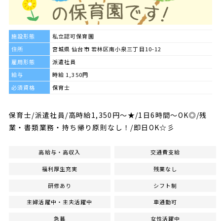
施設形態
私立認可保育園
住所
宮城県 仙台市 若林区南小泉三丁目10-12
雇用形態
派遣社員
給与
時給 1,350円
必須資格
保育士
保育士/派遣社員/高時給1,350円～★/1日6時間～OK◎/残
業・書類業務・持ち帰り原則なし！/即日OK☆彡
高給与・高収入
交通費支給
福利厚生充実
残業なし
研修あり
シフト制
主婦活躍中・主夫活躍中
車通勤可
急募
女性活躍中