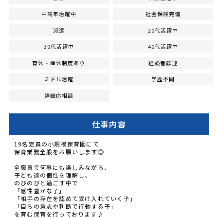
中高年活躍中
社会保険完備
派遣
20代活躍中
30代活躍中
40代活躍中
育休・産休制度あり
経験者歓迎
ミドル活躍
学歴不問
詳細応相談
仕事内容
19名定員の小規模保育園にて
保育業務全般をお願いします◎
全職員で何事にも楽しみながら、
子ども達の個性を理解し、
のびのびと過ごす中で
「感性豊かな子」
「相手の存在を認めて受け入れていく子」
「自らの意志や判断で行動する子」
を育む保育を行っております♪