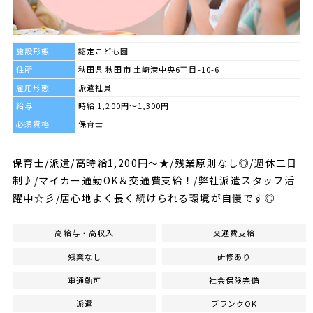
施設形態
認定こども園
住所
秋田県 秋田市 土崎港中央6丁目-10-6
雇用形態
派遣社員
給与
時給 1,200円～1,300円
必須資格
保育士
保育士/派遣/高時給1,200円～★/残業原則なし◎/週休二日
制♪/マイカー通勤OK＆交通費支給！/弊社派遣スタッフ活
躍中☆彡/居心地よく長く続けられる環境が自慢です◎
高給与・高収入
交通費支給
残業なし
研修あり
車通勤可
社会保険完備
派遣
ブランクOK