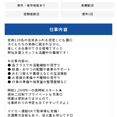
育休・産休制度あり
長期歓迎
経験者歓迎
週休2日
仕事内容
定員120名の活気あふれる認定こども園◎
子どもたちの笑顔に囲まれながら、
楽しくお仕事ができる環境です☆彡
弊社派遣スタッフも活躍中の職場です！
お仕事内容は、
● 各クラスでの活動補助や見守り
● 給食・おやつの配膳や食事のサポート
● おむつ替えや着替えなどの生活援助
● お昼寝の準備や午睡時の見守り
● 行事の準備や保育室の整理整頓など
時給1,200円〜の高時給スタート★
週休二日制でプライベートも充実◎
残業は原則ありませんので、
仕事終わりの予定も立てやすいですよ♪
マイカー通勤OKで駐車場も完備！
交通費の支給もあり、収入面も安心です◎