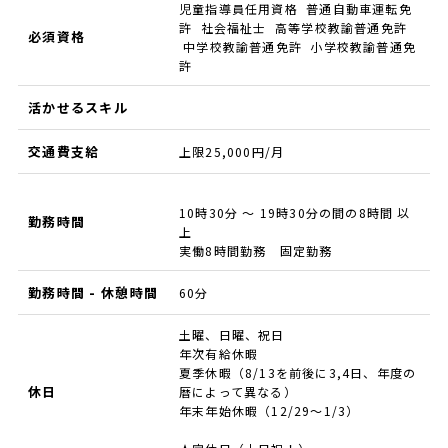
児童指導員任用資格 普通自動車運転免
許 社会福祉士 高等学校教諭普通免許
必須資格
中学校教諭普通免許 小学校教諭普通免
許
活かせるスキル
交通費支給
上限25,000円/月
10時30分 ～ 19時30分の間の8時間 以
勤務時間
上
実働8時間勤務 固定勤務
勤務時間 - 休憩時間
60分
土曜、日曜、祝日
年次有給休暇
夏季休暇（8/13を前後に3,4日、年度の
休日
暦によって異なる）
年末年始休暇（12/29～1/3）