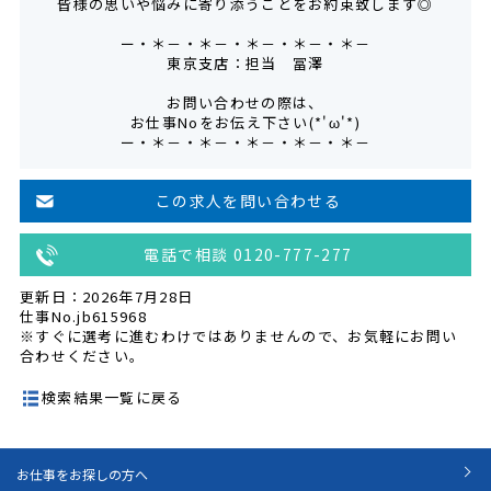
皆様の思いや悩みに寄り添うことをお約束致します◎
ー・＊－・＊－・＊－・＊－・＊－
東京支店：担当 冨澤
お問い合わせの際は、
お仕事Noをお伝え下さい(*'ω'*)
ー・＊－・＊－・＊－・＊－・＊－
この求人を問い合わせる
電話で相談 0120-777-277
更新日：2026年7月28日
仕事No.jb615968
※すぐに選考に進むわけではありませんので、お気軽にお問い
合わせください。
検索結果一覧に戻る
お仕事をお探しの方へ