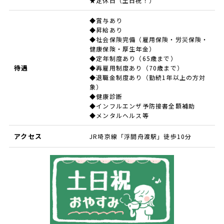
★定休日（土日祝！）
◆賞与あり
◆昇給あり
◆社会保険完備（雇用保険・労災保険・
健康保険・厚生年金）
◆定年制度あり（65歳まで）
待遇
◆再雇用制度あり（70歳まで）
◆退職金制度あり（勤続1年以上の方対
象）
◆健康診断
◆インフルエンザ予防接書全額補助
◆メンタルヘルス等
アクセス
JR埼京線「浮間舟渡駅」徒歩10分