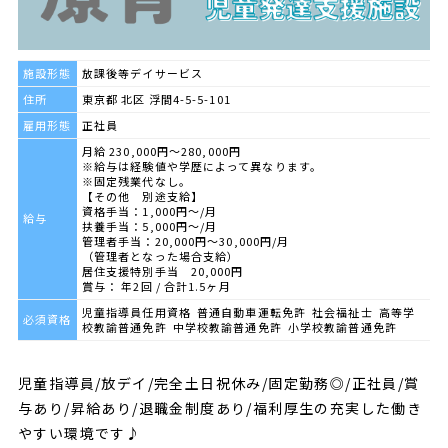
施設形態
放課後等デイサービス
住所
東京都 北区 浮間4-5-5-101
雇用形態
正社員
月給 230,000円～280,000円
※給与は経験値や学歴によって異なります。
※固定残業代なし。
【その他 別途支給】
資格手当：1,000円～/月
給与
扶養手当：5,000円～/月
管理者手当：20,000円～30,000円/月
（管理者となった場合支給）
居住支援特別手当 20,000円
賞与： 年2回 / 合計1.5ヶ月
児童指導員任用資格 普通自動車運転免許 社会福祉士 高等学
必須資格
校教諭普通免許 中学校教諭普通免許 小学校教諭普通免許
児童指導員/放デイ/完全土日祝休み/固定勤務◎/正社員/賞
与あり/昇給あり/退職金制度あり/福利厚生の充実した働き
やすい環境です♪