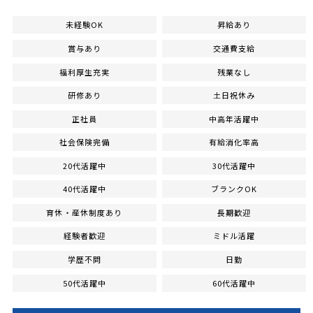
未経験OK
昇給あり
賞与あり
交通費支給
福利厚生充実
残業なし
研修あり
土日祝休み
正社員
中高年活躍中
社会保険完備
有給消化率高
20代活躍中
30代活躍中
40代活躍中
ブランクOK
育休・産休制度あり
長期歓迎
経験者歓迎
ミドル活躍
学歴不問
日勤
50代活躍中
60代活躍中