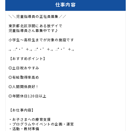
仕事内容
＼＼児童指導員の正社員募集／／
東京都北区浮間にある放デイで
児童指導員さん募集中です♪
小学生～高校生までが対象の施設です
.。.:*・゜＋.。.:*・゜＋.。.:*・゜＋.。
【おすすめポイント】
◎土日祝おやすみ
◎有給取得率高め
◎人間関係良好！
◎年間休日120日以上
【お仕事内容】
・お子さまへの療育支援
・プログラムやイベントの企画・運営
・活動・教材準備