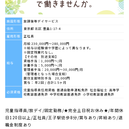
施設形態
放課後等デイサービス
住所
東京都 北区 豊島1-17-4
雇用形態
正社員
月給 230,000円～280,000円
※給与は経験値や学歴によって異なります。
※固定残業代なし。
【その他 別途支給】
資格手当：1,000円～/月
給与
扶養手当：5,000円～/月
管理者手当：20,000円～30,000円/月
（管理者となった場合支給）
居住支援特別手当 20,000円
賞与： 年2回 / 合計1.5ヶ月
児童指導員任用資格 普通自動車運転免許 社会福祉士 高等学
必須資格
校教諭普通免許 中学校教諭普通免許 小学校教諭普通免許
児童指導員/放デイ/固定勤務/★完全土日祝お休み★/年間休
日120日以上/正社員/王子駅徒歩8分/賞与あり/昇給あり/退
職金制度あり