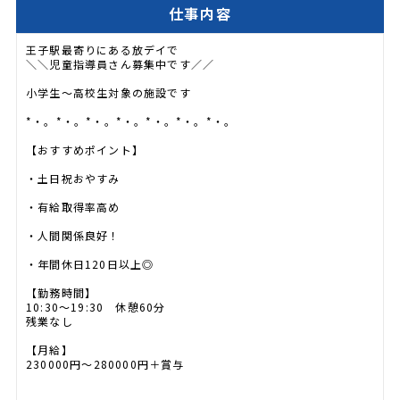
仕事内容
王子駅最寄りにある放デイで
＼＼児童指導員さん募集中です／／
小学生～高校生対象の施設です
*・。*・。*・。*・。*・。*・。*・。
【おすすめポイント】
・土日祝おやすみ
・有給取得率高め
・人間関係良好！
・年間休日120日以上◎
【勤務時間】
10:30～19:30 休憩60分
残業なし
【月給】
230000円～280000円＋賞与