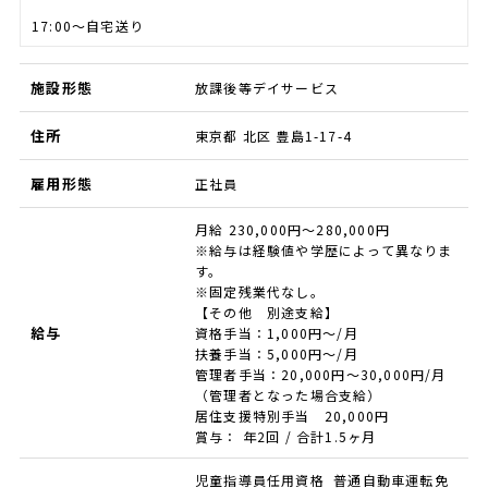
17:00～自宅送り
施設形態
放課後等デイサービス
住所
東京都 北区 豊島1-17-4
雇用形態
正社員
月給 230,000円～280,000円
※給与は経験値や学歴によって異なりま
す。
※固定残業代なし。
【その他 別途支給】
給与
資格手当：1,000円～/月
扶養手当：5,000円～/月
管理者手当：20,000円～30,000円/月
（管理者となった場合支給）
居住支援特別手当 20,000円
賞与： 年2回 / 合計1.5ヶ月
児童指導員任用資格 普通自動車運転免