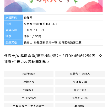
施設形態
幼稚園
住所
東京都 立川市 柏町3-16-1
雇用形態
アルバイト・パート
給与
時給 1,250円
必須資格
保育士 幼稚園教諭第一種 幼稚園教諭第二種
保育士/幼稚園教諭/保育補助/週2～3日OK/時給1250円＋交
通費/午後のみ短時間勤務♪
未経験OK
高給与・高収入
昇給あり
交通費支給
残業なし
週２～OK
土日祝休み
見学のみOK
主婦活躍中・主夫活躍中
車通勤可