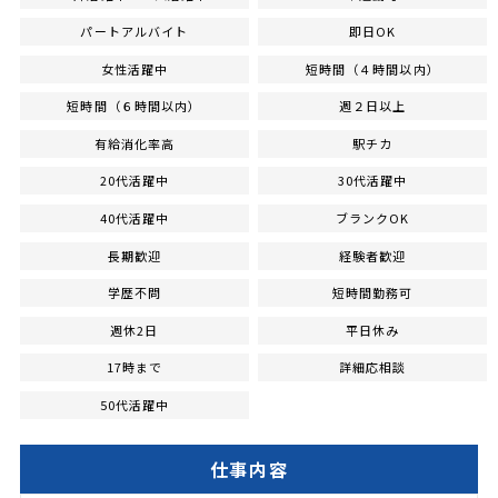
パートアルバイト
即日OK
女性活躍中
短時間（４時間以内）
短時間（６時間以内）
週２日以上
有給消化率高
駅チカ
20代活躍中
30代活躍中
40代活躍中
ブランクOK
長期歓迎
経験者歓迎
学歴不問
短時間勤務可
週休2日
平日休み
17時まで
詳細応相談
50代活躍中
仕事内容