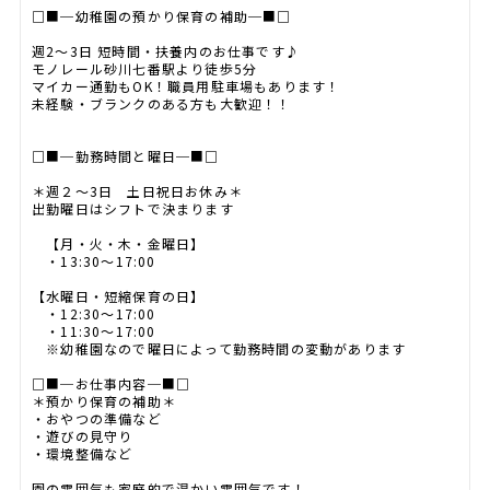
□■─幼稚園の預かり保育の補助─■□
週2～3日 短時間・扶養内のお仕事です♪
モノレール砂川七番駅より徒歩5分
マイカー通勤もOK！職員用駐車場もあります！
未経験・ブランクのある方も大歓迎！！
□■─勤務時間と曜日─■□
＊週２～3日 土日祝日お休み＊
出勤曜日はシフトで決まります
【月・火・木・金曜日】
・13:30～17:00
【水曜日・短縮保育の日】
・12:30～17:00
・11:30～17:00
※幼稚園なので曜日によって勤務時間の変動があります
□■─お仕事内容─■□
＊預かり保育の補助＊
・おやつの準備など
・遊びの見守り
・環境整備など
園の雰囲気も家庭的で温かい雰囲気です！