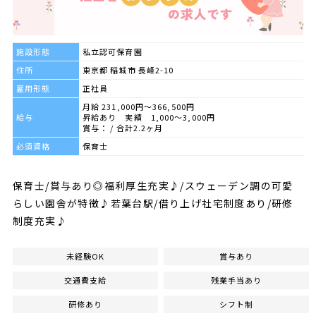
施設形態
私立認可保育園
住所
東京都 稲城市 長峰2-10
雇用形態
正社員
月給 231,000円～366,500円
給与
昇給あり 実績 1,000～3,000円
賞与： / 合計2.2ヶ月
必須資格
保育士
保育士/賞与あり◎福利厚生充実♪/スウェーデン調の可愛
らしい園舎が特徴♪若葉台駅/借り上げ社宅制度あり/研修
制度充実♪
未経験OK
賞与あり
交通費支給
残業手当あり
研修あり
シフト制