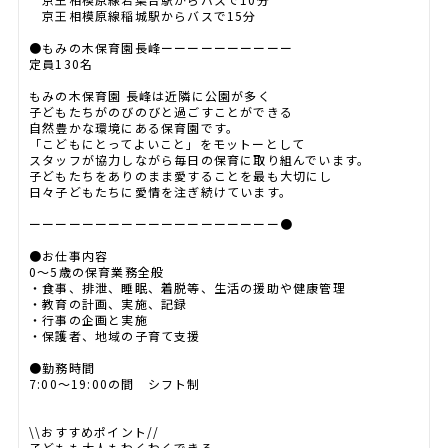
京王相模原線稲城駅からバスで15分
●もみの木保育園長峰ーーーーーーーーーー
定員130名
もみの木保育園 長峰は近隣に公園が多く
子どもたちがのびのびと過ごすことができる
自然豊かな環境にある保育園です。
「こどもにとってよいこと」をモットーとして
スタッフが協力しながら毎日の保育に取り組んでいます。
子どもたちをありのまま愛することを最も大切にし
日々子どもたちに愛情を注ぎ続けています。
ーーーーーーーーーーーーーーーーーーー●
●お仕事内容
0～5歳の保育業務全般
・食事、排泄、睡眠、着脱等、生活の援助や健康管理
・教育の計画、実施、記録
・行事の企画と実施
・保護者、地域の子育て支援
●勤務時間
7:00～19:00の間 シフト制
\\おすすめポイント//
子どもも大人もわくわくできる