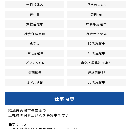
土日祝休み
見学のみOK
正社員
即日OK
女性活躍中
中高年活躍中
社会保険完備
有給消化率高
駅チカ
20代活躍中
30代活躍中
40代活躍中
ブランクOK
育休・産休制度あり
長期歓迎
経験者歓迎
ミドル活躍
50代活躍中
仕事内容
稲城市の認可保育園で
正社員の保育士さんを募集中です♪
●アクセス
京王相模原線若葉台駅からバスで10分