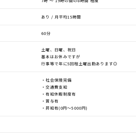
7時 ～ 19時の間の8時間 程度
あり / 月平均15時間
60分
土曜、日曜、祝日
基本はお休みですが
行事等で年に5回程土曜出勤あります◎
・社会保険完備
・交通費支給
・有給休暇制度有
・賞与有
・昇給有(0円～5000円)