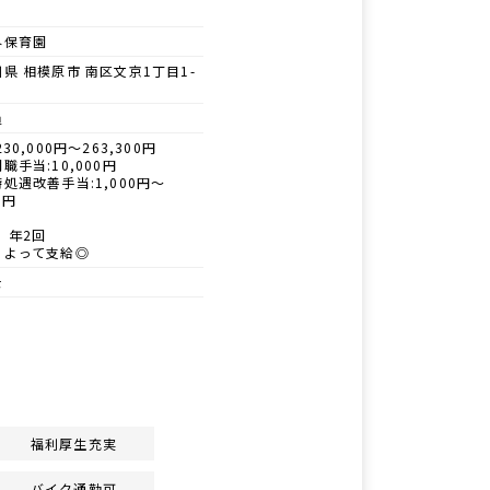
外保育園
県 相模原市 南区文京1丁目1-
員
30,000円～263,300円
職手当:10,000円
処遇改善手当:1,000円～
0円
 年2回
によって支給◎
士
福利厚生充実
バイク通勤可