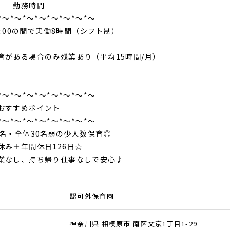
務時間
*～*～*～*～*～*～*～*～
19:00の間で実働8時間（シフト制）
育がある場合のみ残業あり（平均15時間/月）
*～*～*～*～*～*～*～*～
すめポイント
*～*～*～*～*～*～*～*～
8名・全体30名弱の少人数保育◎
休み＋年間休日126日☆
業なし、持ち帰り仕事なしで安心♪
認可外保育園
神奈川県 相模原市 南区文京1丁目1-29