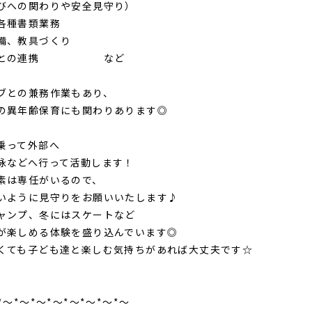
びへの関わりや安全見守り）
各種書類業務
整備、教具づくり
護者との連携 など
ブとの兼務作業もあり、
の異年齢保育にも関わりあります◎
乗って外部へ
泳などへ行って活動します！
素は専任がいるので、
いように見守りをお願いいたします♪
ャンプ、冬にはスケートなど
が楽しめる体験を盛り込んでいます◎
くても子ども達と楽しむ気持ちがあれば大丈夫です☆
*～*～*～*～*～*～*～*～