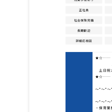
正社員
社会保険完備
長期歓迎
詳細応相談
★☆……
定員3
土日祝お
★☆……
～*～*～
仕
～*～*～
・保育業