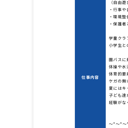
（自由遊
・行事や
・環境
・保
学童クラ
小学生と
園バスに
体操や水
体育的要
仕事内容
ケガの無
夏にはキ
子ども達
経験がな
～*～*～