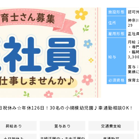
施設形態
認可
神奈川
住所
29
雇用形態
正社
月給 2
・専門
・臨時
給与
3,30
賞与：
業績
必須資格
保育
日祝休み☆年休126日！30名の小規模幼児園♪車通勤相談OK！
昇給あり
賞与あり
交通費支給
土日祝休み
主婦活躍中・主夫活躍中
車通勤可