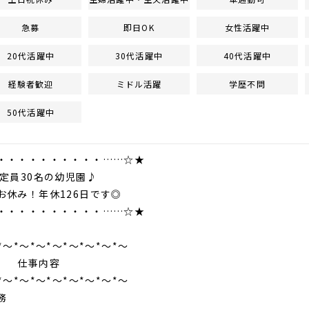
急募
即日OK
女性活躍中
20代活躍中
30代活躍中
40代活躍中
経験者歓迎
ミドル活躍
学歴不問
50代活躍中
・・・・・・・・・・……☆★
0名の幼児園♪
休み！年休126日です◎
・・・・・・・・・・……☆★
*～*～*～*～*～*～*～*～
事内容
*～*～*～*～*～*～*～*～
務