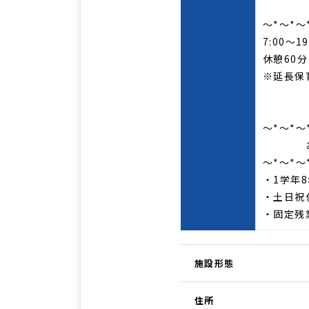
勤
～*～*～
7:00～
休憩60分
※延長保
～*～*～
おす
～*～*～
・1学年
・土日祝
・固定残
施設形態
住所