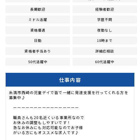
長期歓迎
経験者歓迎
ミドル活躍
学歴不問
資格優遇
夜勤なし
日勤
18時まで
資格者手当あり
詳細応相談
50代活躍中
60代活躍中
仕事内容
糸満市西崎の児童デイで皆で一緒に発達支援を行ってくれる方を
募集中♪
ーーーーーーーーーーーーーーーー
職員さんも20名近くいる事業所なので
お休みの調整もしやすいです！
急なお休みにも対応可能なのでお子様
がいる方にもオススメな求人です♪