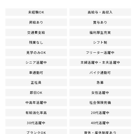
未経験OK
高給与・高収入
昇給あり
賞与あり
交通費支給
福利厚生充実
残業なし
シフト制
見学のみOK
フリーター活躍中
シニア活躍中
主婦活躍中・主夫活躍中
車通勤可
バイク通勤可
正社員
急募
即日OK
女性活躍中
中高年活躍中
社会保険完備
有給消化率高
20代活躍中
30代活躍中
40代活躍中
ブランクOK
育休・産休制度あり