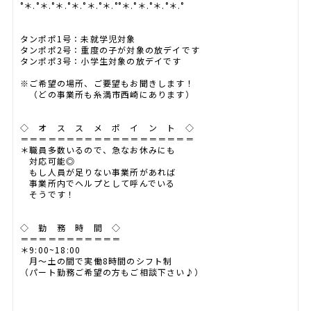
°＊.°＊.°＊.°＊.°＊.°＊.°°＊.°＊.°＊.°＊.°
タンポポ1号：未就学児対象
タンポポ2号：重度の子が対象の放デイです
タンポポ3号：小学生対象の放デイです
※ご希望の場所、ご要望もお聞きします！
（どの事業所も糸満市西崎にあります）
◇ オ ス ス メ ポ イ ン ト ◇
＝＝＝＝＝＝＝＝＝＝＝＝＝＝＝＝＝＝＝
＊職員多数いるので、急なお休みにも
対応可能◎
もし人員が足りない事業所があれば
事業所内でヘルプとして呼んでいる
そうです！
◇ 勤 務 時 間 ◇
＝＝＝＝＝＝＝＝＝＝＝
＊9:00~18:00
月～土の間で実働8時間のシフト制
（パート勤務ご希望の方もご相談下さい♪）