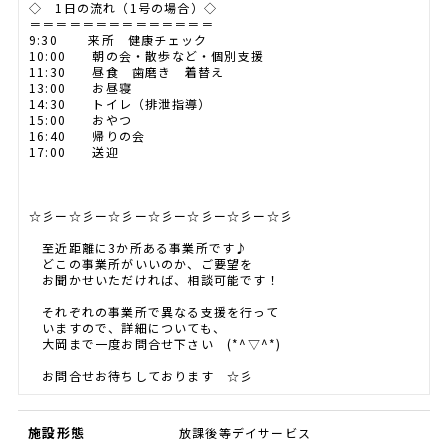
◇ 1日の流れ（1号の場合）◇
＝＝＝＝＝＝＝＝＝＝＝＝＝＝
9:30 来所 健康チェック
10:00 朝の会・散歩など・個別支援
11:30 昼食 歯磨き 着替え
13:00 お昼寝
14:30 トイレ（排泄指導）
15:00 おやつ
16:40 帰りの会
17:00 送迎
☆彡ー☆彡ー☆彡ー☆彡ー☆彡ー☆彡ー☆彡
至近距離に3か所ある事業所です♪
どこの事業所がいいのか、ご要望を
お聞かせいただければ、相談可能です！
それぞれの事業所で異なる支援を行って
いますので、詳細についても、
大岡まで一度お問合せ下さい (*^▽^*)
お問合せお待ちしております ☆彡
施設形態
放課後等デイサービス