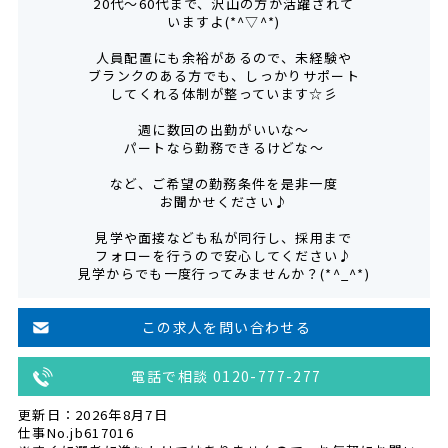
20代～60代まで、沢山の方が活躍されて
いますよ(*^▽^*)
人員配置にも余裕があるので、未経験や
ブランクのある方でも、しっかりサポート
してくれる体制が整っています☆彡
週に数回の出勤がいいな～
パートなら勤務できるけどな～
など、ご希望の勤務条件を是非一度
お聞かせください♪
見学や面接なども私が同行し、採用まで
フォローを行うので安心してください♪
見学からでも一度行ってみませんか？(*^_^*)
この求人を問い合わせる
電話で相談 0120-777-277
更新日：2026年8月7日
仕事No.jb617016