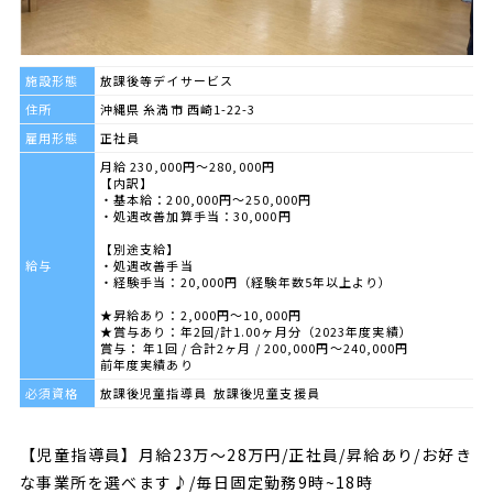
施設形態
放課後等デイサービス
住所
沖縄県 糸満市 西崎1-22-3
雇用形態
正社員
月給 230,000円～280,000円
【内訳】
・基本給：200,000円～250,000円
・処遇改善加算手当：30,000円
【別途支給】
給与
・処遇改善手当
・経験手当：20,000円（経験年数5年以上より）
★昇給あり：2,000円～10,000円
★賞与あり：年2回/計1.00ヶ月分（2023年度実績）
賞与： 年1回 / 合計2ヶ月 / 200,000円〜240,000円
前年度実績あり
必須資格
放課後児童指導員 放課後児童支援員
【児童指導員】月給23万～28万円/正社員/昇給あり/お好き
な事業所を選べます♪/毎日固定勤務9時~18時