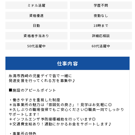
ミドル活躍
学歴不問
資格優遇
夜勤なし
日勤
18時まで
資格者手当あり
詳細応相談
50代活躍中
60代活躍中
仕事内容
糸満市西崎の児童デイで皆で一緒に
発達支援を行ってくれる方を募集中♪
■施設のアピールポイント
・働きやすさを重視した制度
＊当事業所の魅力は「雰囲気の良さ」！見学はお気軽に◎
＊久しぶりの職場復帰でもご安心ください◎職員一同でしっかり
サポートします！
＊インフルエンザ予防接種補助を行っています◎
＊交通費支給あり！通勤にかかるお金をサポートします♪
・事業所の特色