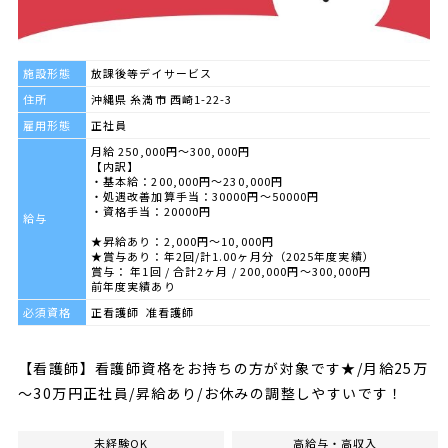
施設形態
放課後等デイサービス
住所
沖縄県 糸満市 西崎1-22-3
雇用形態
正社員
月給 250,000円～300,000円
【内訳】
・基本給：200,000円～230,000円
・処遇改善加算手当：30000円～50000円
・資格手当：20000円
給与
★昇給あり：2,000円～10,000円
★賞与あり：年2回/計1.00ヶ月分（2025年度実績）
賞与： 年1回 / 合計2ヶ月 / 200,000円〜300,000円
前年度実績あり
必須資格
正看護師 准看護師
【看護師】看護師資格をお持ちの方が対象です★/月給25万
～30万円正社員/昇給あり/お休みの調整しやすいです！
未経験OK
高給与・高収入