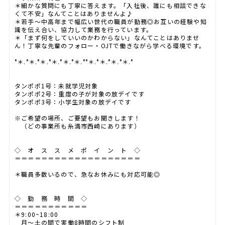
＊細かな質問にも丁寧に答えます。「入社後、誰にも相談できな
くて不安」なんてことはありませんよ♪
＊若手～中高年まで幅広い世代の職員が勤務◎お互いの経験や知
識を伝え合い、協力して業務を行っています。
＊「まず何をしていいのかわからない」なんてことはありませ
ん！丁寧な先輩のフォロー・OJTで働きながら学べる環境です。
°＊.°＊.°＊.°＊.°＊.°＊.°°＊.°＊.°＊.°＊.°
タンポポ1号：未就学児対象
タンポポ2号：重度の子が対象の放デイです
タンポポ3号：小学生対象の放デイです
※ご希望の場所、ご要望もお聞きします！
（どの事業所も糸満市西崎にあります）
◇ オ ス ス メ ポ イ ン ト ◇
＝＝＝＝＝＝＝＝＝＝＝＝＝＝＝＝＝＝＝
＊職員多数いるので、急なお休みにも対応可能◎
◇ 勤 務 時 間 ◇
＝＝＝＝＝＝＝＝＝＝＝
＊9:00~18:00
月～土の間で実働8時間のシフト制