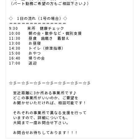
（パート勤務ご希望の方もご相談下さい♪）
◇ 1日の流れ（1号の場合）◇
＝＝＝＝＝＝＝＝＝＝＝＝＝＝
9:30 来所 健康チェック
10:00 朝の会・散歩など・個別支援
11:30 昼食 歯磨き 着替え
13:00 お昼寝
14:30 トイレ（排泄指導）
15:00 おやつ
16:40 帰りの会
17:00 送迎
☆彡ー☆彡ー☆彡ー☆彡ー☆彡ー☆彡ー☆彡
至近距離に3か所ある事業所です♪
どこの事業所がいいのか、ご要望を
お聞かせいただければ、相談可能です！
それぞれの事業所で異なる支援を行って
いますので、詳細についても、
大岡まで一度お問合せ下さい。
お問合せお待ちしております！！！