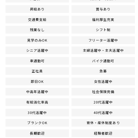
昇給あり
賞与あり
交通費支給
福利厚生充実
残業なし
シフト制
見学のみOK
フリーター活躍中
シニア活躍中
主婦活躍中・主夫活躍中
車通勤可
バイク通勤可
正社員
急募
即日OK
女性活躍中
中高年活躍中
社会保険完備
有給消化率高
20代活躍中
30代活躍中
40代活躍中
ブランクOK
育休・産休制度あり
長期歓迎
経験者歓迎