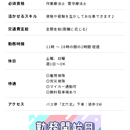
必須資格
作業療法士 理学療法士
活かせるスキル
資格や経験を生かしてお仕事できます♪
交通費支給
全額支給(距離に応じる)
勤務時間
11時 ～ 18時の間の2時間 程度
土曜、日曜
休日
週1日～OK
◎雇用保険
◎労災保険
待遇
◎マイカー通勤可
◎無料駐車場あり
アクセス
バス停「丈六北」下車：徒歩3分