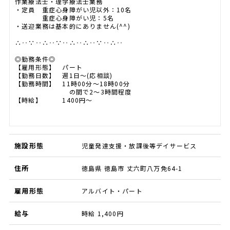
作業療法士・理学療法士業務
・定員 重症心身障がい児以外：10名
重症心身障がい児：5名
・送迎業務は基本的にありません(^^)
∴‥∵‥∴‥∵‥∴‥∴‥∵‥∴‥
◎勤務条件◎
【雇用形態】 パート
【勤務日数】 週1日～(応相談)
【勤務時間】 11時00分〜18時00分
の間で2～3時間程度
【時給】 1400円～
施設形態
児童発達支援・放課後等デイサービス
住所
徳島県 徳島市 丈六町八万免64-1
雇用形態
アルバイト・パート
給与
時給 1,400円