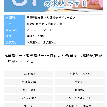
施設形態
児童発達支援・放課後等デイサービス
住所
徳島県 徳島市 丈六町八万免64-1
雇用形態
アルバイト・パート
給与
時給 1,400円
必須資格
作業療法士 理学療法士
作業療法士・理学療法士/土日休み！/残業なし/高時給/障が
い児デイサービス
未経験OK
高給与・高収入
交通費支給
残業なし
週１～OK
車通勤可
バイク通勤可
パートアルバイト
即日OK
短時間（３時間以内）