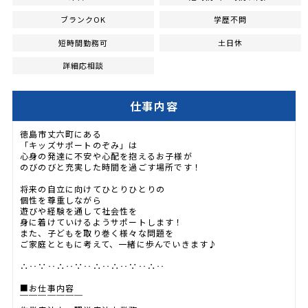
ブランクOK
学歴不問
短時間勤務可
土日休
詳細応相談
仕事内容
徳島市丈六町にある
「キッズサポートのぞみ」は
心身の発達に不安や心配を抱えるお子様が
のびのびと充実した時間を過ごす場所です！
将来の自立に向けてひとりひとりの
個性を尊重しながら
遊びや経験を通して社会性を
身に着けていけるようサポートします！
また、子どもを取り巻く様々な問題を
ご家庭とともに考えて、一緒に歩んでいきます♪
∴‥∵‥∴‥∵‥∴‥∴‥∵‥∴‥
■お仕事内容
￣￣￣￣￣￣￣