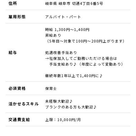
住所
岐阜県 岐阜市 切通4丁目6番5号
雇用形態
アルバイト・パート
時給 1,300円～1,400円
昇給あり
（5年目～対象で100円～200円上がります）
給与
処遇改善手当あり
→社保加入してご勤務いただける場合は
手当支給あり♪（年度によって変動あり）
継続年数1年以上で1,400円に♪
必須資格
保育士
未経験大歓迎♪
活かせるスキル
ブランクのある方も大歓迎♪
交通費支給
上限：10,000円/月