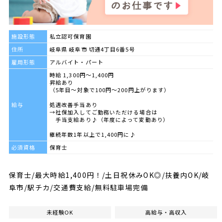
施設形態
私立認可保育園
住所
岐阜県 岐阜市 切通4丁目6番5号
雇用形態
アルバイト・パート
時給 1,300円～1,400円
昇給あり
（5年目～対象で100円～200円上がります）
給与
処遇改善手当あり
→社保加入してご勤務いただける場合は
手当支給あり♪（年度によって変動あり）
継続年数1年以上で1,400円に♪
必須資格
保育士
保育士/最大時給1,400円！/土日祝休みOK◎/扶養内OK/岐
阜市/駅チカ/交通費支給/無料駐車場完備
未経験OK
高給与・高収入