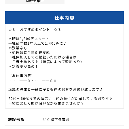
60代活躍中
仕事内容
☆彡 おすすめポイント ☆彡
＊時給1,300円スタート
→継続年数1年以上で1,400円に♪
＊残業なし
＊処遇改善手当別途支給
→社保加入してご勤務いただける場合は
手当支給あり♪（年度によって変動あり）
＊定着率が高め！
【お仕事内容】
・‥…━━☆・‥…━━☆☆
正規の先生と一緒に子ども達の保育をお願い致します♪
20代～60代までの幅広い世代の先生が活躍している園です♪
一緒に楽しく助け合いながら働きませんか？
施設形態
私立認可保育園