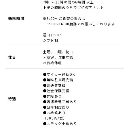
7時 ～ 19時の間の6時間 以上
上記の時間のうちでご相談下さい♪
勤務時間
※9:00～ご希望の場合は
9:00～16:00勤務でお願いしております
週3日～OK
シフト制
土曜、日曜、祝日
休日
＊ＧＷ、年末年始
＊有給休暇
●マイカー通勤OK
●無料駐車場完備
●交通費支給
●社会保険完備
●昇給あり
待遇
●処遇改善手当あり
●研修制度あり
●お給食あり
（300円/食）
●スモッグ支給あり