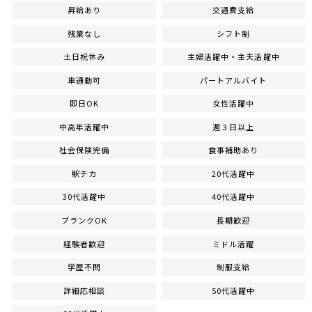
昇給あり
交通費支給
残業なし
シフト制
土日祝休み
主婦活躍中・主夫活躍中
車通勤可
パートアルバイト
即日OK
女性活躍中
中高年活躍中
週３日以上
社会保険完備
食事補助あり
駅チカ
20代活躍中
30代活躍中
40代活躍中
ブランクOK
長期歓迎
経験者歓迎
ミドル活躍
学歴不問
制服支給
詳細応相談
50代活躍中