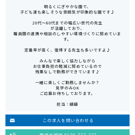
明るくにぎやかな園で、
子ども達も楽しそうな雰囲気が印象的な園です♪
20代～60代までの幅広い世代の先生
が活躍しており、
職員間の連携や相談のしやすい環境づくりに努めていま
す。
定着率が高く、復帰する先生も多いですよ♪
みんなで楽しく協力しながら
お仕事負担の軽減に努めているので
残業なしで勤務ができています♪
一緒に楽しくご勤務しませんか？
見学のみOK
ご応募お待ちしております。
担当：纐纈
この求人を問い合わせる
電話で相談 0120-777-277