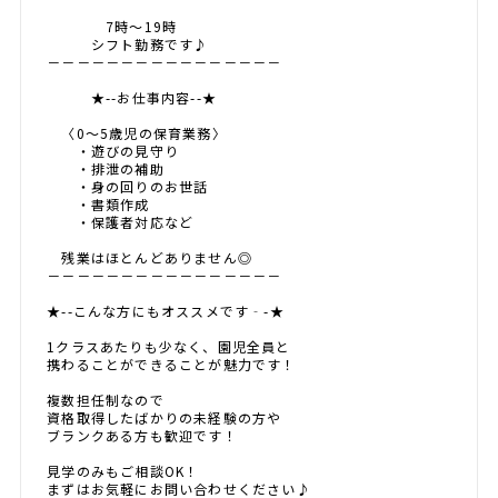
7時～19時
シフト勤務です♪
－－－－－－－－－－－－－－－－
★--お仕事内容--★
〈0～5歳児の保育業務〉
・遊びの見守り
・排泄の補助
・身の回りのお世話
・書類作成
・保護者対応など
残業はほとんどありません◎
－－－－－－－－－－－－－－－－
★--こんな方にもオススメです‐-★
1クラスあたりも少なく、園児全員と
携わることができることが魅力です！
複数担任制なので
資格取得したばかりの未経験の方や
ブランクある方も歓迎です！
見学のみもご相談OK！
まずはお気軽にお問い合わせください♪