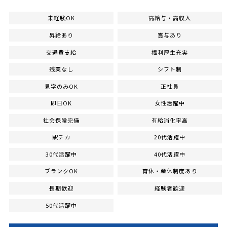
未経験OK
高給与・高収入
昇給あり
賞与あり
交通費支給
福利厚生充実
残業なし
シフト制
見学のみOK
正社員
即日OK
女性活躍中
社会保険完備
有給消化率高
駅チカ
20代活躍中
30代活躍中
40代活躍中
ブランクOK
育休・産休制度あり
長期歓迎
経験者歓迎
50代活躍中