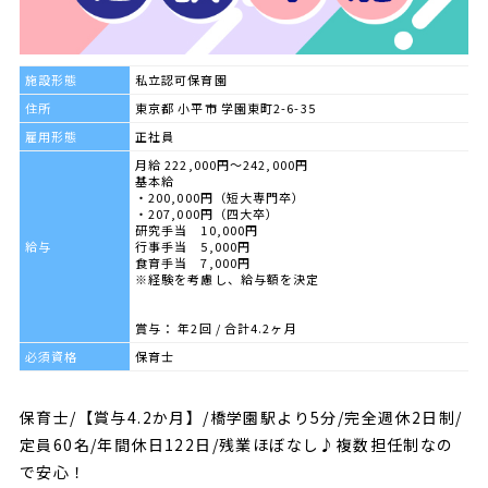
施設形態
私立認可保育園
住所
東京都 小平市 学園東町2-6-35
雇用形態
正社員
月給 222,000円～242,000円
基本給
・200,000円（短大専門卒）
・207,000円（四大卒）
研究手当 10,000円
給与
行事手当 5,000円
食育手当 7,000円
※経験を考慮し、給与額を決定
賞与： 年2回 / 合計4.2ヶ月
必須資格
保育士
保育士/【賞与4.2か月】/橋学園駅より5分/完全週休2日制/
定員60名/年間休日122日/残業ほぼなし♪複数担任制なの
で安心！