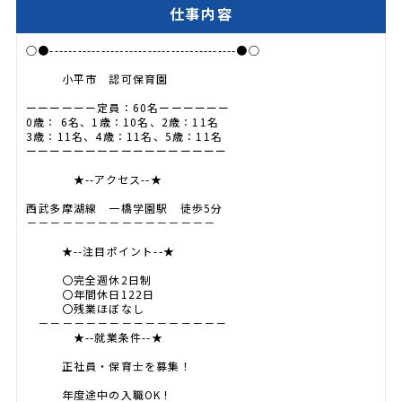
仕事内容
○●----------------------------------------●○
小平市 認可保育園
ーーーーーー定員：60名ーーーーーー
0歳： 6名、1歳：10名、2歳：11名
3歳：11名、4歳：11名、5歳：11名
ーーーーーーーーーーーーーーーーー
★--アクセス--★
西武多摩湖線 一橋学園駅 徒歩5分
－－－－－－－－－－－－－－－－
★--注目ポイント--★
〇完全週休2日制
〇年間休日122日
〇残業ほぼなし
－－－－－－－－－－－－－－－－
★--就業条件--★
正社員・保育士を募集！
年度途中の入職OK！