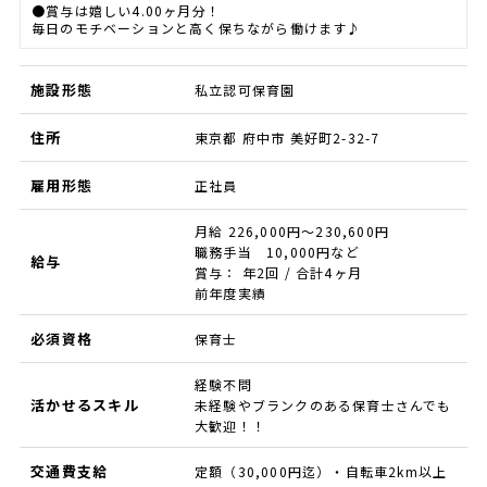
●賞与は嬉しい4.00ヶ月分！
毎日のモチベーションと高く保ちながら働けます♪
施設形態
私立認可保育園
住所
東京都 府中市 美好町2-32-7
雇用形態
正社員
月給 226,000円～230,600円
職務手当 10,000円など
給与
賞与： 年2回 / 合計4ヶ月
前年度実績
必須資格
保育士
経験不問
活かせるスキル
未経験やブランクのある保育士さんでも
大歓迎！！
交通費支給
定額（30,000円迄）・自転車2km以上