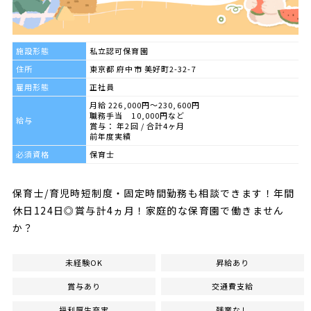
施設形態
私立認可保育園
住所
東京都 府中市 美好町2-32-7
雇用形態
正社員
月給 226,000円～230,600円
職務手当 10,000円など
給与
賞与： 年2回 / 合計4ヶ月
前年度実績
必須資格
保育士
保育士/育児時短制度・固定時間勤務も相談できます！年間
休日124日◎賞与計4ヵ月！家庭的な保育園で働きません
か？
未経験OK
昇給あり
賞与あり
交通費支給
福利厚生充実
残業なし