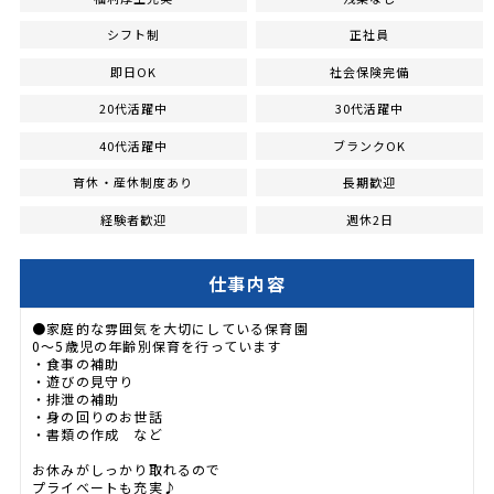
シフト制
正社員
即日OK
社会保険完備
20代活躍中
30代活躍中
40代活躍中
ブランクOK
育休・産休制度あり
長期歓迎
経験者歓迎
週休2日
仕事内容
●家庭的な雰囲気を大切にしている保育園
0～5歳児の年齢別保育を行っています
・食事の補助
・遊びの見守り
・排泄の補助
・身の回りのお世話
・書類の作成 など
お休みがしっかり取れるので
プライベートも充実♪