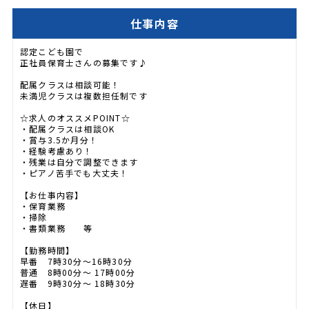
仕事内容
認定こども園で
正社員保育士さんの募集です♪
配属クラスは相談可能！
未満児クラスは複数担任制です
☆求人のオススメPOINT☆
・配属クラスは相談OK
・賞与3.5か月分！
・経験考慮あり！
・残業は自分で調整できます
・ピアノ苦手でも大丈夫！
【お仕事内容】
・保育業務
・掃除
・書類業務 等
【勤務時間】
早番 7時30分～16時30分
普通 8時00分～ 17時00分
遅番 9時30分～ 18時30分
【休日】