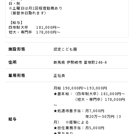
日・祝
※土曜日は月1回程度勤務あり
（振替休日取れます）
【給与】
四年制大卒 181,000円～
短大・専門卒 178,000円～
施設形態
認定こども園
住所
群馬県 伊勢崎市 富塚町246-4
雇用形態
正社員
月給 190,000円～193,000円
★基本給：（四年制大卒）181,000円～
（短大・専門卒）178,000円
～
★処遇改善手当：月7,000円
年20万～50万円（3
給与
月） ※経験による
★担任業務手当：月5,000円
★賞与あり