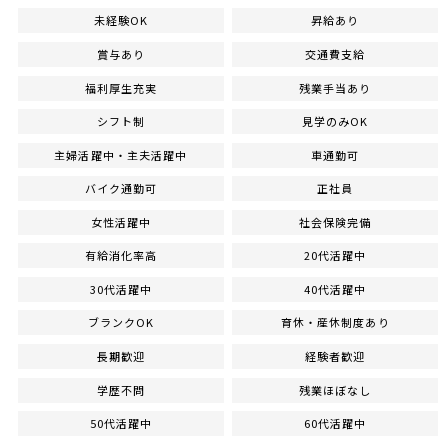
未経験OK
昇給あり
賞与あり
交通費支給
福利厚生充実
残業手当あり
シフト制
見学のみOK
主婦活躍中・主夫活躍中
車通勤可
バイク通勤可
正社員
女性活躍中
社会保険完備
有給消化率高
20代活躍中
30代活躍中
40代活躍中
ブランクOK
育休・産休制度あり
長期歓迎
経験者歓迎
学歴不問
残業ほぼなし
50代活躍中
60代活躍中