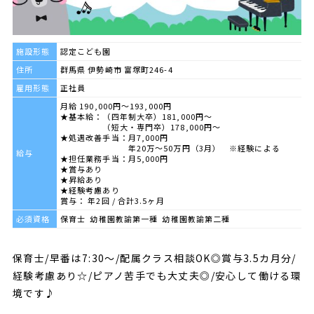
施設形態
認定こども園
住所
群馬県 伊勢崎市 富塚町246-4
雇用形態
正社員
月給 190,000円～193,000円
★基本給：（四年制大卒）181,000円～
（短大・専門卒）178,000円～
★処遇改善手当：月7,000円
年20万～50万円（3月） ※経験による
給与
★担任業務手当：月5,000円
★賞与あり
★昇給あり
★経験考慮あり
賞与： 年2回 / 合計3.5ヶ月
必須資格
保育士 幼稚園教諭第一種 幼稚園教諭第二種
保育士/早番は7:30～/配属クラス相談OK◎賞与3.5カ月分/
経験考慮あり☆/ピアノ苦手でも大丈夫◎/安心して働ける環
境です♪