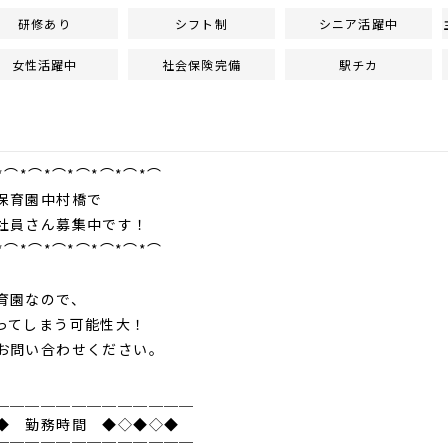
研修あり
シフト制
シニア活躍中
女性活躍中
社会保険完備
駅チカ
*⌒*⌒*⌒*⌒*⌒*⌒*⌒
保育園中村橋で
社員さん募集中です！
*⌒*⌒*⌒*⌒*⌒*⌒*⌒
育園なので、
ってしまう可能性大！
お問い合わせください。
＿＿＿＿＿＿＿＿＿＿＿＿＿
◆ 勤務時間 ◆◇◆◇◆