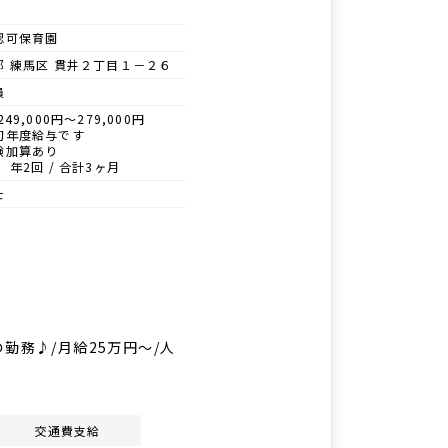
認可保育園
都 練馬区 貫井２丁目１－２６
員
249,000円～279,000円
初年度給与です
験加算あり
 年2回 / 合計3ヶ月
士
の勤務♪/月給25万円～/人
交通費支給