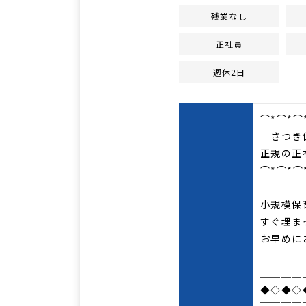
残業なし
正社員
週休2日
⌒*⌒*⌒
さつき
正規の正
⌒*⌒*⌒
小規模保
すぐ埋ま
お早めに
＿＿＿＿
◆◇◆◇