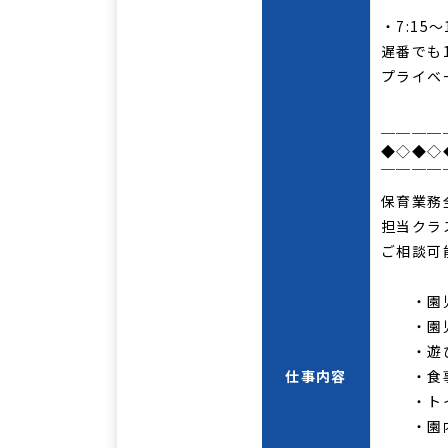
￣￣￣￣
・7:15
遅番でも
プライベ
＿＿＿＿
◆◇◆◇
￣￣￣￣
保育業務
担当クラ
ご相談可
・園児
・園児
・遊び
仕事内容
・食事
・トイ
・園内