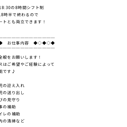
￣￣￣￣￣￣￣￣￣￣￣￣￣
～18:30の8時間シフト制
18時半で終わるので
ートとも両立できます！
＿＿＿＿＿＿＿＿＿＿＿＿＿
◆ お仕事内容 ◆◇◆◇◆
￣￣￣￣￣￣￣￣￣￣￣￣￣
全般をお願いします！
スはご希望やご経験によって
能です♪
の迎え入れ
の送り出し
の見守り
の補助
レの補助
の清掃など