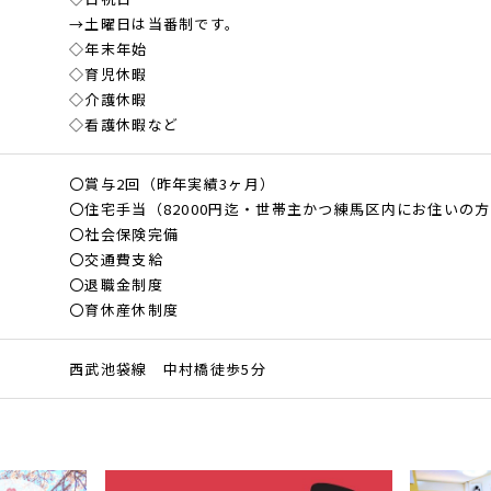
→土曜日は当番制です。
◇年末年始
◇育児休暇
◇介護休暇
◇看護休暇など
〇賞与2回（昨年実績3ヶ月）
〇住宅手当（82000円迄・世帯主かつ練馬区内にお住いの
〇社会保険完備
〇交通費支給
〇退職金制度
〇育休産休制度
西武池袋線 中村橋徒歩5分