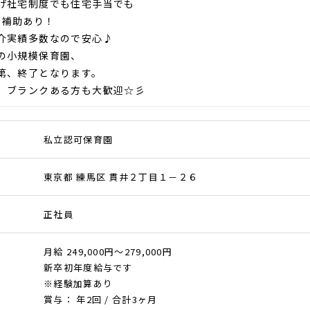
げ社宅制度でも住宅手当でも
の補助あり！
介実績多数なので安心♪
の小規模保育園、
第、終了となります。
、ブランクある方も大歓迎☆彡
私立認可保育園
東京都 練馬区 貫井２丁目１－２６
正社員
月給 249,000円～279,000円
新卒初年度給与です
※経験加算あり
賞与： 年2回 / 合計3ヶ月