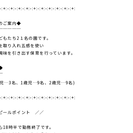
-:+:-:+:-:+:-:+:-:+:-:+:-:+:-:+:-:+:-:+:
のご案内◆
￣￣￣￣￣
どもたち2１名の園です。
を取り入れ五感を使い
興味を引き出す保育を行っています。
◆
￣
歳児…3名、1歳児…9名、2歳児…9名)
-:+:-:+:-:+:-:+:-:+:-:+:-:+:-:+:-:+:-:+:
ピールポイント ／／
も18時半で勤務終了です。