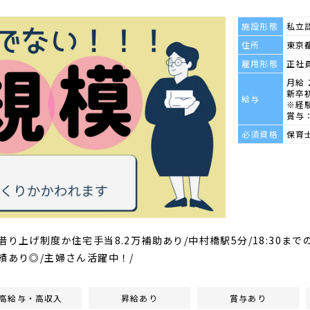
施設形態
私立
住所
東京
雇用形態
正社
月給 
新卒
給与
※経
賞与：
必須資格
保育
り上げ制度か住宅手当8.2万補助あり/中村橋駅5分/18:30まで
績あり◎/主婦さん活躍中！/
高給与・高収入
昇給あり
賞与あり