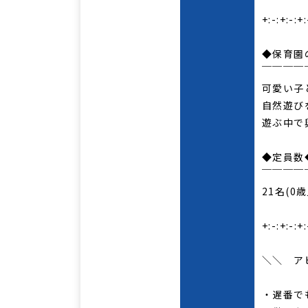
+:-:+:-:+:
◆保育園
￣￣￣￣
可愛い子
自然遊び
遊ぶ中で
◆定員数
￣￣￣￣
21名(0
+:-:+:-:+:
＼＼ ア
・遅番で