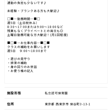
通勤の負担も少ないです♪
未経験・ブランクある方も大歓迎♪
□■─勤務時間─■□
週5日（土日祝休み）
8:30～17:00または9:00～18:00など
残業もなくプライベートとの両立も◎
土曜日勤務可能な方大歓迎！(月1回程度)
■□■─お仕事内容─■□■
クラスの補助をお願いします
週5日 ９:00～18:00まで
・遊びの見守り
・排泄の補助
・身の回りのお世話
・お便り帳の記入
施設形態
私立認可保育園
住所
東京都 西東京市 保谷町3-13-1