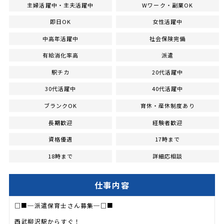
主婦活躍中・主夫活躍中
Wワーク・副業OK
即日OK
女性活躍中
中高年活躍中
社会保険完備
有給消化率高
派遣
駅チカ
20代活躍中
30代活躍中
40代活躍中
ブランクOK
育休・産休制度あり
長期歓迎
経験者歓迎
資格優遇
17時まで
18時まで
詳細応相談
仕事内容
□■─派遣保育士さん募集─□■
西武柳沢駅からすぐ！