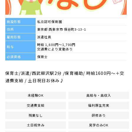
施設形態
私立認可保育園
住所
東京都 西東京市 保谷町3-13-1
雇用形態
派遣社員
時給 1,600円～1,700円
給与
交通費により変動あり
必須資格
保育士
保育士/派遣/西武柳沢駅2分 /保育補助/ 時給1600円～＋交
通費支給 / 土日祝日お休み♪
未経験OK
高給与・高収入
交通費支給
福利厚生充実
残業なし
研修あり
土日祝休み
見学のみOK