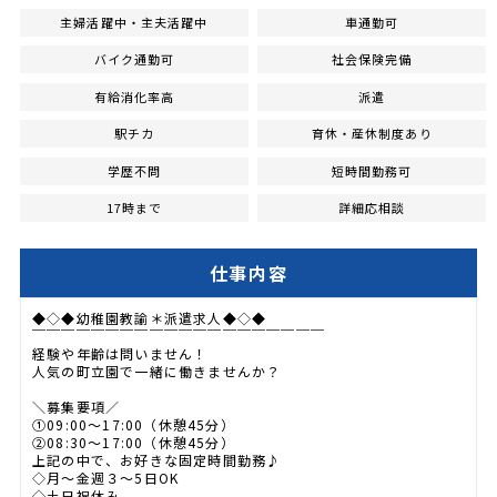
主婦活躍中・主夫活躍中
車通勤可
バイク通勤可
社会保険完備
有給消化率高
派遣
駅チカ
育休・産休制度あり
学歴不問
短時間勤務可
17時まで
詳細応相談
仕事内容
◆◇◆幼稚園教諭＊派遣求人◆◇◆
￣￣￣￣￣￣￣￣￣￣￣￣￣￣￣￣￣￣￣￣
経験や年齢は問いません！
人気の町立園で一緒に働きませんか？
＼募集要項／
①09:00～17:00（休憩45分）
②08:30～17:00（休憩45分）
上記の中で、お好きな固定時間勤務♪
◇月～金週３～5日OK
◇土日祝休み