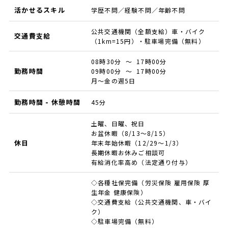
活かせるスキル
学歴不問／経験不問／年齢不問
公共交通機関（全額支給）車・バイク
交通費支給
（1km=15円）・駐車場完備（無料）
08時30分 ～ 17時00分
勤務時間
09時00分 ～ 17時00分
月～金の週5日
勤務時間 - 休憩時間
45分
土曜、日曜、祝日
お盆休暇（8/13～8/15）
休日
年末年始休暇（12/29～1/3）
長期休暇お休みご相談可
有給消化率高め（法定通り付与）
◇各種社保完備（労災保険 雇用保険 厚
生年金 健康保険）
◇交通費支給（公共交通機関、車・バイ
ク）
◇駐車場完備（無料）