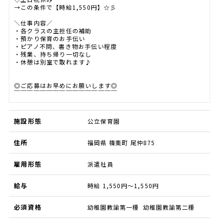
→この条件で【時給1,550円】☆彡
＼仕事内容／
・各クラスの主担任の補助
・預かり保育のお手伝い
・ピアノ不問、書き物お手伝い程度
・残業、持ち帰り一切なし
・休憩は別室で取れます♪
◎ご応募はお早めにお願いします◎
￣￣￣￣￣￣￣￣￣￣￣￣￣￣￣￣
施設形態
公立保育園
住所
福岡県 篠栗町 尾仲875
雇用形態
派遣社員
給与
時給 1,550円～1,550円
必須資格
幼稚園教諭第一種 幼稚園教諭第二種