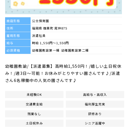
施設形態
公立保育園
住所
福岡県 篠栗町 尾仲875
雇用形態
派遣社員
給与
時給 1,550円～1,550円
必須資格
幼稚園教諭第一種 幼稚園教諭第二種
幼稚園教諭/【派遣募集】高時給1,550円！/嬉しい土日祝休
み！/週3日～可能！お休みがとりやすい園さんです♪/派遣
さん6名稼働中の人気の園さんです♪
未経験OK
高給与・高収入
交通費支給
福利厚生充実
残業なし
研修あり
土日祝休み
シニア活躍中