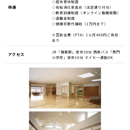
◇産休育休制度
待遇
◇有給消化率高め（法定通り付与）
◇教育訓練制度（オンライン動画視聴）
◇退職金制度
◇健康診断代補助（1万円まで）
※互助会費（PTA）1ヵ月400円ご負担
あり
JR「篠栗駅」徒歩20分 西鉄バス「勢門
アクセス
小学校」徒歩10分 マイカー通勤OK