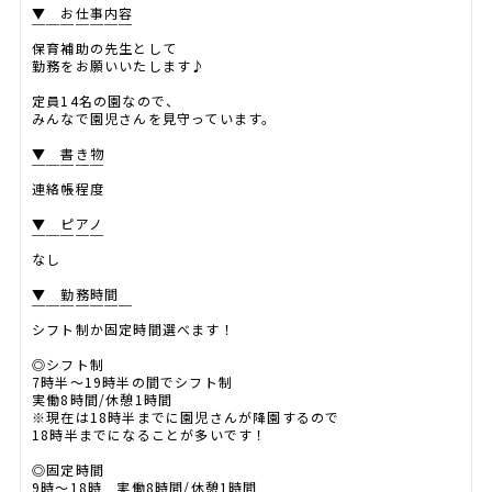
▼ お仕事内容
￣￣￣￣￣￣￣
保育補助の先生として
勤務をお願いいたします♪
定員14名の園なので、
みんなで園児さんを見守っています。
▼ 書き物
￣￣￣￣￣
連絡帳程度
▼ ピアノ
￣￣￣￣￣
なし
▼ 勤務時間
￣￣￣￣￣￣￣
シフト制か固定時間選べます！
◎シフト制
7時半～19時半の間でシフト制
実働8時間/休憩1時間
※現在は18時半までに園児さんが降園するので
18時半までになることが多いです！
◎固定時間
9時～18時 実働8時間/休憩1時間