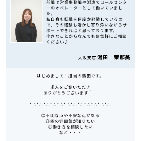
前職は営業事務職や派遣でコールセンタ
ーのオペレーターとして働いていまし
た。
私自身も転職を何度か経験しているの
で、その経験も活かし寄り添いながらサ
ポートできればと思っております。
小さなことからなんでもお気軽にご相談
ください♪
湯田 茉那美
大阪支店
はじめまして！担当の湯田です。
求人をご覧いただき
ありがとうございます＾＾
*∴*∴*∴*∴*∴*∴*∴*∴*∴*∴*∴*∴
◎不明な点や不安な点がある
◎園の雰囲気が知りたい
◎働き方を相談したい
など・・・