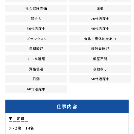
社会保険完備
派遣
駅チカ
20代活躍中
30代活躍中
40代活躍中
ブランクOK
育休・産休制度あり
長期歓迎
経験者歓迎
ミドル活躍
学歴不問
資格優遇
夜勤なし
日勤
50代活躍中
60代活躍中
仕事内容
▼ 定員
￣￣￣￣￣
0～2歳 14名