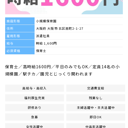
施設形態
小規模保育園
住所
大阪府 大阪市 北区扇町2-1-27
雇用形態
派遣社員
給与
時給 1,600円
必須資格
保育士
保育士／高時給1600円／平日のみでもOK／定員14名の小
規模園／駅チカ／園児とじっくり関われます
高給与・高収入
交通費支給
福利厚生充実
残業なし
研修あり
主婦活躍中・主夫活躍中
急募
即日OK
女性活躍中
中高年活躍中