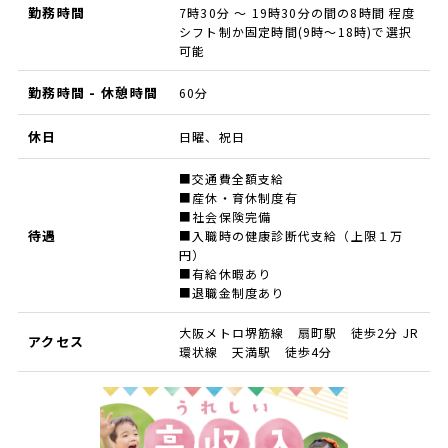
勤務時間
7時30分 ～ 19時30分の間の8時間 程度
シフト制か固定時間(9時～18時)で選択
可能
勤務時間 - 休憩時間
60分
休日
日曜、祝日
■交通費全額支給
■産休・育休制度有
■社会保険完備
待遇
■入職時の健康診断代支給（上限１万
円）
■有給休暇あり
■退職金制度あり
大阪メトロ堺筋線 扇町駅 徒歩2分 JR
アクセス
環状線 天満駅 徒歩4分