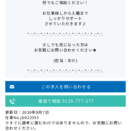
何でもご相談ください！
お仕事探しから入職まで
しっかりサポート
させていただきます♪
*∴*∴*∴*∴*∴*∴*∴*∴*∴*∴*∴*∴
少しでも気になった方は
お気軽にお問い合わせください★
(担当：ゆだ)
*∴*∴*∴*∴*∴*∴*∴*∴*∴*∴*∴*∴
この求人を問い合わせる
電話で相談 0120-777-277
更新日：2026年8月7日
仕事No.jb622355
※すぐに選考に進むわけではありませんので、お気軽にお問い
合わせください。