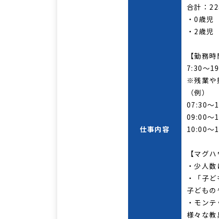
合計：2
・0歳児
・2歳児
【勤務時
7:30～
※残業や
（例）
07:30～1
09:00～1
仕事内容
10:00～
【マグハ
・少人数
・「子ど
子どもの
・モンテ
様々な教