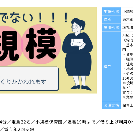
施設形態
小規
住所
東京都
雇用形態
正社
月給 2
《給
・基本
円
・資格
・職務
・住宅
給与
・地域
・その
150,
＊役
など
賞与：
※業
必須資格
保育
4分／定員22名／小規模保育園／遅番19時まで／借り上げ利用O
／賞与年2回支給