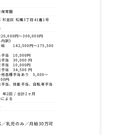
模保育園
 杉並区 松庵3丁目41番1号
員
20,000円～300,000円
与内訳》
給 142,500円～175,500
手当 10,000円
手当 30,000 円
手当 10,000円
手当 34,500 円
他各種手当あり 5,000～
000円
職手当、技能手当、自転車手当
 年2回 / 合計2ヶ月
績による
士
K／乳児のみ／月給30万可