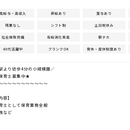
高給与・高収入
昇給あり
賞与あり
残業なし
シフト制
土日祝休み
社会保険完備
有給消化率高
駅チカ
40代活躍中
ブランクOK
育休・産休制度あり
駅より徒歩4分の小規模園／
保育士募集中★
～～～～～～～～～～～
内容】
育士として保育業務全般
務など