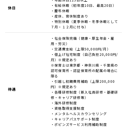
・有給休暇（初年度10日、最高20日）
休日
・慶弔休暇
・産休、育休制度あり
・特別休暇（夏季休暇・冬季休暇として
７月・１２月に付与）
・社会保険完備（健康・厚生年金・雇
用・労災）
・交通費支給（上限50,000円/月）
・借上げ社宅制度（自己負担20,000円/
月）※規定あり
※保育士は東京都・神奈川県・千葉県の
認可保育所・認証保育所の配属の場合に
限る
・引越し初期費用補助（上限200,000
円）※規定あり
待遇
・各種研修制度（新入社員研修・基礎研
修・キャリア研修等）
・海外研修制度
・資格取得支援制度
・メンタルヘルスカウンセリング
・キャリアパスサポート制度
・ポピンズサービス利用補助制度