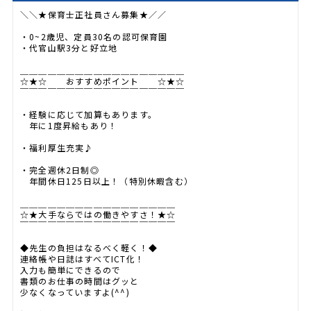
＼＼★保育士正社員さん募集★／／
・0~2歳児、定員30名の認可保育園
・代官山駅3分と好立地
＿＿＿＿＿＿＿＿＿＿＿＿＿＿＿＿＿＿
☆★☆ おすすめポイント ☆★☆
￣￣￣￣￣￣￣￣￣￣￣￣￣￣￣￣￣￣
・経験に応じて加算もあります。
年に1度昇給もあり！
・福利厚生充実♪
・完全週休2日制◎
年間休日125日以上！（特別休暇含む）
＿＿＿＿＿＿＿＿＿＿＿＿＿＿＿＿＿
☆★大手ならではの働きやすさ！★☆
￣￣￣￣￣￣￣￣￣￣￣￣￣￣￣￣￣
◆先生の負担はなるべく軽く！◆
連絡帳や日誌はすべてICT化！
入力も簡単にできるので
書類のお仕事の時間はグッと
少なくなっていますよ(^^)