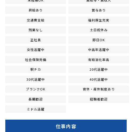
未経験OK
高給与・高収入
昇給あり
賞与あり
交通費支給
福利厚生充実
残業なし
土日祝休み
正社員
即日OK
女性活躍中
中高年活躍中
社会保険完備
有給消化率高
駅チカ
20代活躍中
30代活躍中
40代活躍中
ブランクOK
育休・産休制度あり
長期歓迎
経験者歓迎
ミドル活躍
仕事内容