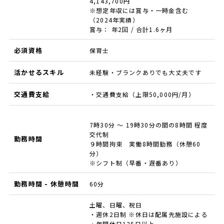
4,143,700円
※想定年収には賞与・一時金含む
（2024年実績）
賞与： 年2回 / 合計1.6ヶ月
必須資格
保育士
活かせるスキル
未経験・ブランクありでも大丈夫です
交通費支給
・交通費支給（上限50,000円/月）
7時30分 ～ 19時30分の間の8時間 程度
交代制
勤務時間
９時間拘束 実働8時間勤務（休憩60
分）
※シフト制（早番・遅番あり）
勤務時間 - 休憩時間
60分
土曜、日曜、祝日
・週休2日制 ※休日は配属先施設による
・年間休日125日以上