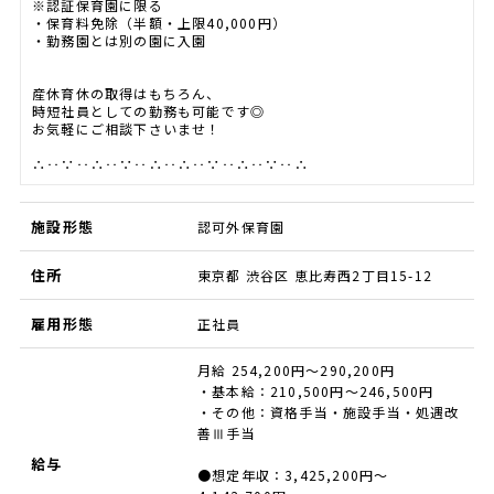
※認証保育園に限る
・保育料免除（半額・上限40,000円）
・勤務園とは別の園に入園
産休育休の取得はもちろん、
時短社員としての勤務も可能です◎
お気軽にご相談下さいませ！
∴‥∵‥∴‥∵‥∴‥∴‥∵‥∴‥∵‥∴
施設形態
認可外保育園
住所
東京都 渋谷区 恵比寿西2丁目15-12
雇用形態
正社員
月給 254,200円～290,200円
・基本給：210,500円～246,500円
・その他：資格手当・施設手当・処遇改
善Ⅲ手当
給与
●想定年収：3,425,200円～