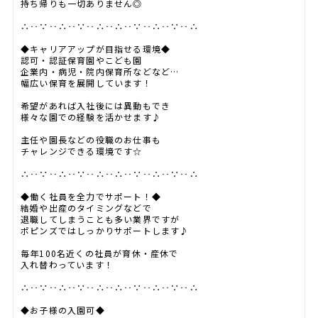
持ち帰りも一切ありません◎
∴‥∵‥∴‥∵‥∴‥∴‥∵‥∴‥∵‥∴
◆キャリアアップが目指せる環境◆
認可・認証保育園やこども園
企業内・病児・院内保育所などなど…
幅広い保育を展開しています！
希望があれば入社後には異動もでき
様々な園での経験を活かせます♪
主任や園長などの役職のお仕事も
チャレンジできる環境です☆
∴‥∵‥∴‥∵‥∴‥∴‥∵‥∴‥∵‥∴
◆働く社員を全力でサポート！◆
結婚や出産のタイミングなどで
退職してしまうことも多い業界ですが
ポピンズではしっかりサポートします♪
毎年100名近くの社員が育休・産休で
入れ替わっています！
∴‥∵‥∴‥∵‥∴‥∴‥∵‥∴‥∵‥∴
◆お子様の入園可◆