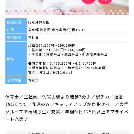
施設形態
認可外保育園
住所
東京都 渋谷区 恵比寿西2丁目15-12
雇用形態
正社員
月給 254,200円～290,200円
・基本給：210,500円～246,500円
・その他：資格手当・施設手当・処遇改善Ⅲ手当
給与
●想定年収：3,425,200円～4,143,700円
※想定年収には賞与・一時金含む（2024年実績）
賞与： 年2回 / 合計1.6ヶ月
必須資格
保育士
保育士／正社員／代官山駅より徒歩3分♪／駅チカ／遅番
19:30まで／乳児のみ／キャリアアップが目指せる！／大手
グループで福利厚生が充実／年間休日125日以上でプライベ
ート充実♪