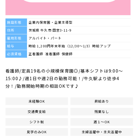
施設形態
企業内保育園・企業主導型
住所
茨城県 牛久市 田宮3-11-9
雇用形態
アルバイト・パート
給与
時給 1,200円年末年始（12/30～1/3）時給アップ
必須資格
正看護師 准看護師 保健師
看護師/定員19名の小規模保育園◎/基本シフトは9:00～
15:00♪/週1日や週2日の勤務可能！/牛久駅より徒歩4
分！/勤務開始時期の相談OKです♪
未経験OK
昇給あり
交通費支給
残業なし
シフト制
週１～OK
見学のみOK
主婦活躍中・主夫活躍中