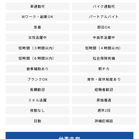
車通勤可
バイク通勤可
Wワーク・副業OK
パートアルバイト
急募
即日OK
女性活躍中
中高年活躍中
短時間（３時間以内）
短時間（４時間以内）
短時間（６時間以内）
社会保険完備
食事補助あり
駅チカ
ブランクOK
育休・産休制度あり
長期歓迎
経験者歓迎
ミドル活躍
資格優遇
夜勤なし
週休2日
日勤
詳細応相談
仕事内容