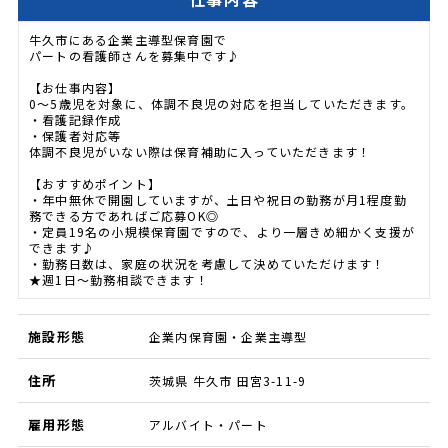
牛久市にある企業主導型保育園で
パートの看護師さんを募集中です♪
【お仕事内容】
0～5歳児を対象に、体調不良児の対応を担当していただきます。
・看護記録作成
・保護者対応等
体調不良児がいない際は保育補助に入っていただきます！
【おすすめポイント】
・年中無休で開園していますが、土日や祝日の勤務が月1程度勤
務できる方であればご応募OK◎
・定員19名の小規模保育園ですので、より一層きめ細かく支援が
できます♪
・勤務日数は、家庭の状況を考慮して決めていただけます！
★週1日～勤務相談できます！
施設形態
企業内保育園・企業主導型
住所
茨城県 牛久市 田宮3-11-9
雇用形態
アルバイト・パート