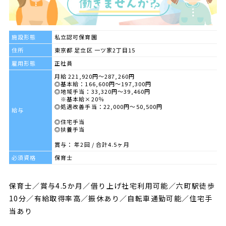
施設形態
私立認可保育園
住所
東京都 足立区 一ツ家2丁目15
雇用形態
正社員
月給 221,920円～287,260円
◎基本給：166,600円～197,300円
◎地域手当：33,320円～39,460円
※基本給×20％
◎処遇改善手当：22,000円～50,500円
給与
◎住宅手当
◎扶養手当
賞与： 年2回 / 合計4.5ヶ月
必須資格
保育士
保育士／賞与4.5か月／借り上げ社宅利用可能／六町駅徒歩
10分／有給取得率高／振休あり／自転車通勤可能／住宅手
当あり