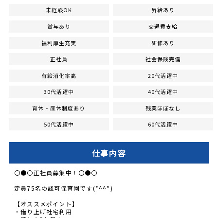
未経験OK
昇給あり
賞与あり
交通費支給
福利厚生充実
研修あり
正社員
社会保険完備
有給消化率高
20代活躍中
30代活躍中
40代活躍中
育休・産休制度あり
残業ほぼなし
50代活躍中
60代活躍中
仕事内容
〇●〇正社員募集中！〇●〇
定員75名の認可保育園です(*^^*)
【オススメポイント】
・借り上げ社宅利用