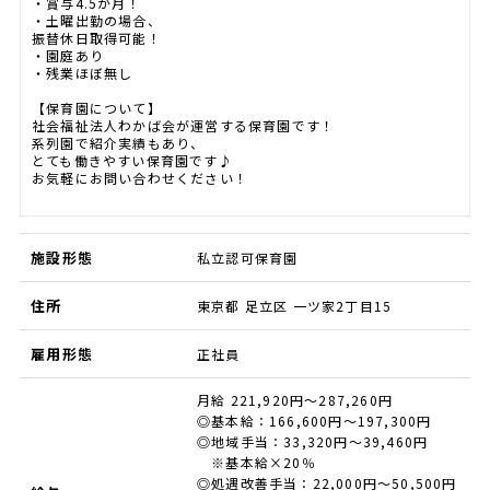
・賞与4.5か月！
・土曜出勤の場合、
振替休日取得可能！
・園庭あり
・残業ほぼ無し
【保育園について】
社会福祉法人わかば会が運営する保育園です！
系列園で紹介実績もあり、
とても働きやすい保育園です♪
お気軽にお問い合わせください！
施設形態
私立認可保育園
住所
東京都 足立区 一ツ家2丁目15
雇用形態
正社員
月給 221,920円～287,260円
◎基本給：166,600円～197,300円
◎地域手当：33,320円～39,460円
※基本給×20％
◎処遇改善手当：22,000円～50,500円