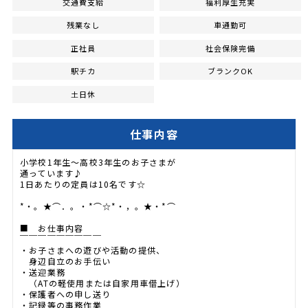
交通費支給
福利厚生充実
残業なし
車通勤可
正社員
社会保険完備
駅チカ
ブランクOK
土日休
仕事内容
小学校1年生～高校3年生のお子さまが
通っています♪
1日あたりの定員は10名です☆
*・。★⌒．。・*⌒☆*・，。★・*⌒
■ お仕事内容
￣￣￣￣￣￣￣￣￣
・お子さまへの遊びや活動の提供、
身辺自立のお手伝い
・送迎業務
（ATの軽使用または自家用車借上げ）
・保護者への申し送り
・記録等の事務作業