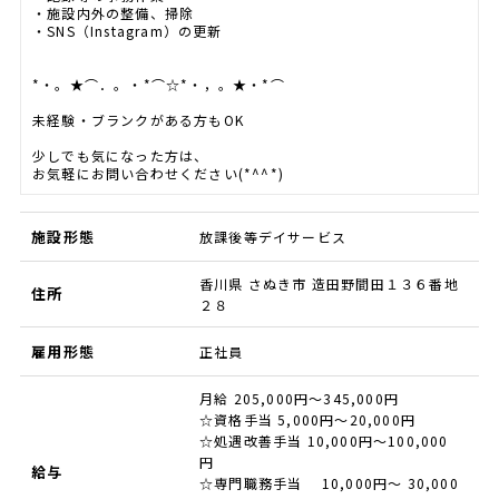
・施設内外の整備、掃除
・SNS（Instagram）の更新
*・。★⌒．。・*⌒☆*・，。★・*⌒
未経験・ブランクがある方もOK
少しでも気になった方は、
お気軽にお問い合わせください(*^^*)
施設形態
放課後等デイサービス
香川県 さぬき市 造田野間田１３６番地
住所
２８
雇用形態
正社員
月給 205,000円～345,000円
☆資格手当 5,000円〜20,000円
☆処遇改善手当 10,000円〜100,000
円
給与
☆専門職務手当 10,000円〜 30,000