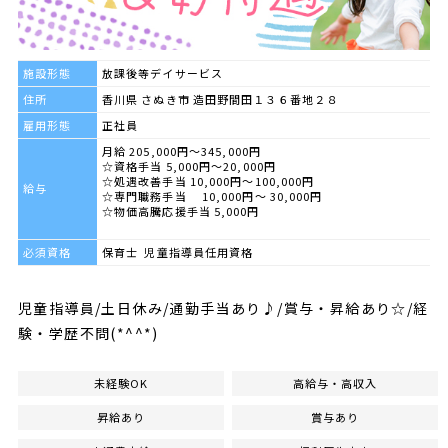
施設形態
放課後等デイサービス
住所
香川県 さぬき市 造田野間田１３６番地２８
雇用形態
正社員
月給 205,000円～345,000円
☆資格手当 5,000円〜20,000円
☆処遇改善手当 10,000円〜100,000円
給与
☆専門職務手当 10,000円〜 30,000円
☆物価高騰応援手当 5,000円
必須資格
保育士 児童指導員任用資格
児童指導員/土日休み/通勤手当あり♪/賞与・昇給あり☆/経
験・学歴不問(*^^*)
未経験OK
高給与・高収入
昇給あり
賞与あり