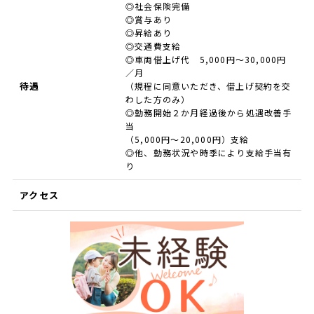
◎社会保険完備
◎賞与あり
◎昇給あり
◎交通費支給
◎車両借上げ代 5,000円～30,000円
／月
待遇
（規程に同意いただき、借上げ契約を交
わした方のみ）
◎勤務開始２か月経過後から処遇改善手
当
（5,000円～20,000円）支給
◎他、勤務状況や時季により支給手当有
り
アクセス