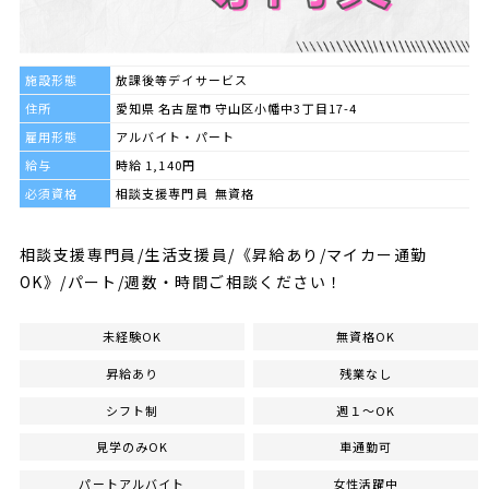
施設形態
放課後等デイサービス
住所
愛知県 名古屋市 守山区小幡中3丁目17-4
雇用形態
アルバイト・パート
給与
時給 1,140円
必須資格
相談支援専門員 無資格
相談支援専門員/生活支援員/《昇給あり/マイカー通勤
OK》/パート/週数・時間ご相談ください！
未経験OK
無資格OK
昇給あり
残業なし
シフト制
週１～OK
見学のみOK
車通勤可
パートアルバイト
女性活躍中