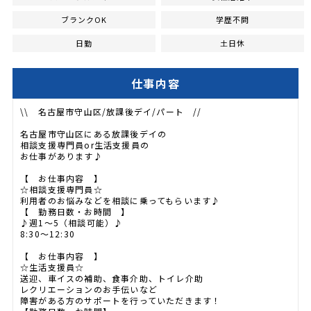
ブランクOK
学歴不問
日勤
土日休
仕事内容
\\ 名古屋市守山区/放課後デイ/パート //
名古屋市守山区にある放課後デイの
相談支援専門員or生活支援員の
お仕事があります♪
【 お仕事内容 】
☆相談支援専門員☆
利用者のお悩みなどを相談に乗ってもらいます♪
【 勤務日数・お時間 】
♪週1～5（相談可能）♪
8:30～12:30
【 お仕事内容 】
☆生活支援員☆
送迎、車イスの補助、食事介助、トイレ介助
レクリエーションのお手伝いなど
障害がある方のサポートを行っていただきます！