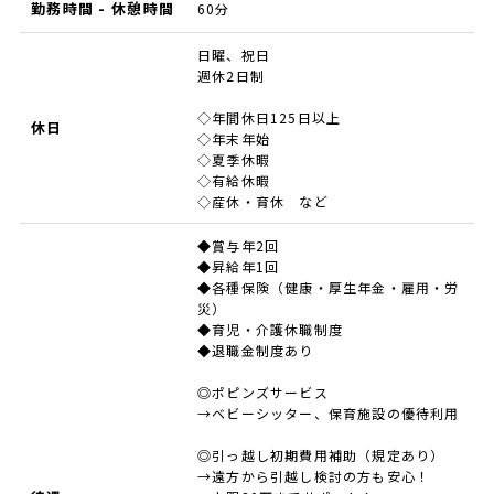
勤務時間 - 休憩時間
60分
日曜、祝日
週休2日制
◇年間休日125日以上
休日
◇年末年始
◇夏季休暇
◇有給休暇
◇産休・育休 など
◆賞与年2回
◆昇給年1回
◆各種保険（健康・厚生年金・雇用・労
災）
◆育児・介護休職制度
◆退職金制度あり
◎ポピンズサービス
→ベビーシッター、保育施設の優待利用
◎引っ越し初期費用補助（規定あり）
→遠方から引越し検討の方も安心！