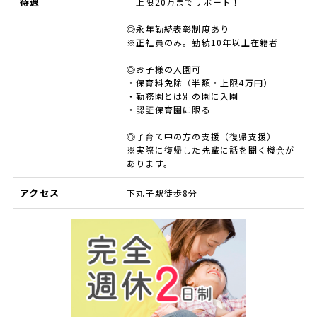
待遇
上限20万までサポート！
◎永年勤続表彰制度あり
※正社員のみ。勤続10年以上在籍者
◎お子様の入園可
・保育料免除（半額・上限4万円）
・勤務園とは別の園に入園
・認証保育園に限る
◎子育て中の方の支援（復帰支援）
※実際に復帰した先輩に話を聞く機会が
あります。
アクセス
下丸子駅徒歩8分