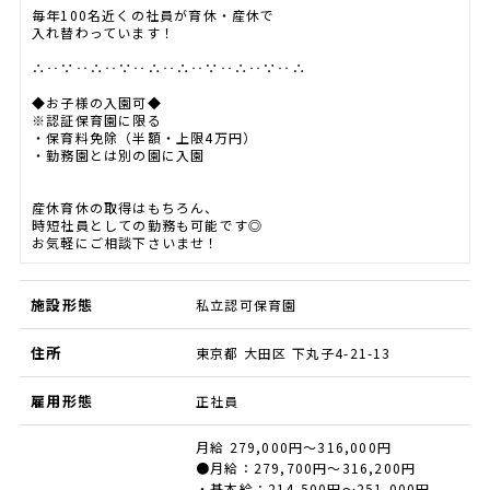
毎年100名近くの社員が育休・産休で
入れ替わっています！
∴‥∵‥∴‥∵‥∴‥∴‥∵‥∴‥∵‥∴
◆お子様の入園可◆
※認証保育園に限る
・保育料免除（半額・上限4万円）
・勤務園とは別の園に入園
産休育休の取得はもちろん、
時短社員としての勤務も可能です◎
お気軽にご相談下さいませ！
施設形態
私立認可保育園
住所
東京都 大田区 下丸子4-21-13
雇用形態
正社員
月給 279,000円～316,000円
●月給：279,700円～316,200円
・基本給：214,500円～251,000円