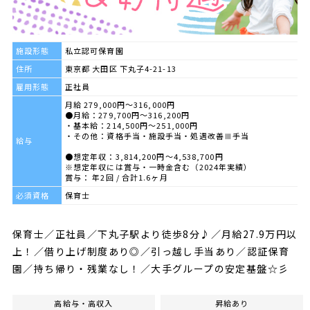
施設形態
私立認可保育園
住所
東京都 大田区 下丸子4-21-13
雇用形態
正社員
月給 279,000円～316,000円
●月給：279,700円～316,200円
・基本給：214,500円～251,000円
・その他：資格手当・施設手当・処遇改善Ⅲ手当
給与
●想定年収：3,814,200円～4,538,700円
※想定年収には賞与・一時金含む（2024年実績）
賞与： 年2回 / 合計1.6ヶ月
必須資格
保育士
保育士／正社員／下丸子駅より徒歩8分♪／月給27.9万円以
上！／借り上げ制度あり◎／引っ越し手当あり／認証保育
園／持ち帰り・残業なし！／大手グループの安定基盤☆彡
高給与・高収入
昇給あり