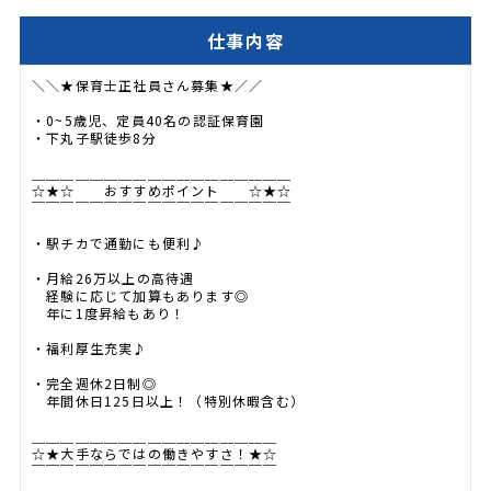
仕事内容
＼＼★保育士正社員さん募集★／／
・0~5歳児、定員40名の認証保育園
・下丸子駅徒歩8分
＿＿＿＿＿＿＿＿＿＿＿＿＿＿＿＿＿＿
☆★☆ おすすめポイント ☆★☆
￣￣￣￣￣￣￣￣￣￣￣￣￣￣￣￣￣￣
・駅チカで通勤にも便利♪
・月給26万以上の高待遇
経験に応じて加算もあります◎
年に1度昇給もあり！
・福利厚生充実♪
・完全週休2日制◎
年間休日125日以上！（特別休暇含む）
＿＿＿＿＿＿＿＿＿＿＿＿＿＿＿＿＿
☆★大手ならではの働きやすさ！★☆
￣￣￣￣￣￣￣￣￣￣￣￣￣￣￣￣￣