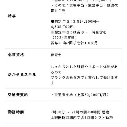
・その他：資格手当・施設手当・処遇改
善Ⅲ手当
給与
●想定年収：3,814,200円～
4,538,700円
※想定年収には賞与・一時金含む
（2024年実績）
賞与： 年2回 / 合計1.6ヶ月
必須資格
保育士
しっかりとした研修やサポート体制があ
るので
活かせるスキル
ブランクのある方でも安心して働けます
♪
交通費支給
・交通費支給（上限50,000円/月）
勤務時間
7時30分 ～ 21時の間の8時間 程度
上記開園時間内での8時間シフト勤務