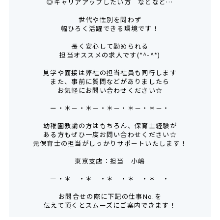
◎キャリアアップしたい方 などなど…
世代や性別を問わず
幅ひろく活躍できる環境です！
長く安心して勤められる
担当オススメの求人です(*^-^*)
見学や面接は弊社の担当社員も同行します
また、事前に質問などがありましたら
お気軽にお問い合わせください☆
ー・＊－・＊－・＊－・＊－・＊－・
幼稚園教諭の方はもちろん、保育士経験が
ある方もぜひ一度お問い合わせください☆
元保育士の担当がしっかりサポートいたします！
東京支店：担当 小嶋
ー・＊－・＊－・＊－・＊－・＊－・
お問合せの際に下記の仕事No.を
伝えて頂くとスムーズにご案内できます！