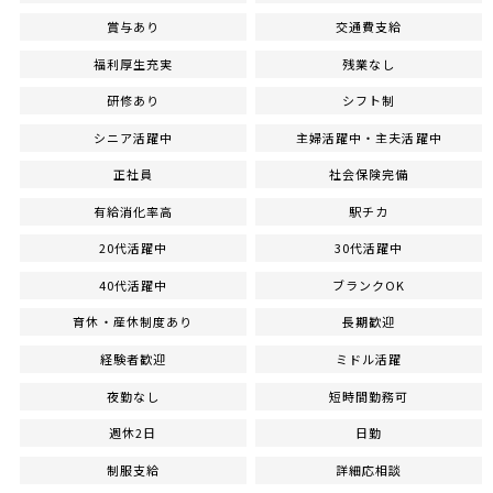
賞与あり
交通費支給
福利厚生充実
残業なし
研修あり
シフト制
シニア活躍中
主婦活躍中・主夫活躍中
正社員
社会保険完備
有給消化率高
駅チカ
20代活躍中
30代活躍中
40代活躍中
ブランクOK
育休・産休制度あり
長期歓迎
経験者歓迎
ミドル活躍
夜勤なし
短時間勤務可
週休2日
日勤
制服支給
詳細応相談