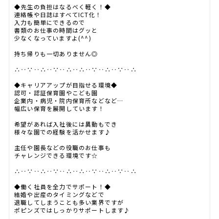
◆先生の負担はなるべく軽く！◆
連絡帳や日誌はすべてICT化！
入力も簡単にできるので
書類のお仕事の時間はグッと
少なくなっていますよ(^^)
持ち帰りも一切ありません◎
∴‥∵‥∴‥∵‥∴‥∴‥∵‥∴‥∵‥∴
◆キャリアアップが目指せる環境◆
認可・認証保育園やこども園
企業内・病児・院内保育所などなど…
幅広い保育を展開しています！
希望があれば入社後には異動もでき
様々な園での経験を活かせます♪
主任や園長などの役職のお仕事も
チャレンジできる環境です☆
∴‥∵‥∴‥∵‥∴‥∴‥∵‥∴‥∵‥∴
◆働く社員を全力でサポート！◆
結婚や出産のタイミングなどで
退職してしまうことも多い業界ですが
ポピンズではしっかりサポートします♪