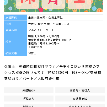
施設形態
企業内保育園・企業主導型
住所
大阪府 豊中市 新千里東町1-1-3
雇用形態
アルバイト・パート
時給 1,300円～1,500円
保育経験1年以上：時給1,300円～
給与
未経験：時給1,200円～
※昇給あり
必須資格
保育士
保育士／勤務時間相談可能です／千里中央駅から直結のア
クセス抜群の園さんです／時給1300円／週3～OK／交通費
支給あり／パート／大阪府豊中市
未経験OK
高給与・高収入
昇給あり
交通費支給
残業なし
パートアルバイト