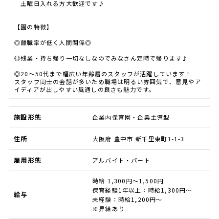
土曜日入れる方大歓迎です♪
【園の特徴】
◎離職率が低く人間関係◎
◎残業・持ち帰り一切なしなのでみなさん定時で帰ります♪
◎20～50代まで幅広い年齢層のスタッフが活躍しています！
スタッフ同士の会話が多いため職場は明るい雰囲気で、意見やア
イディアが出しやすい風通しの良さも魅力です。
施設形態
企業内保育園・企業主導型
住所
大阪府 豊中市 新千里東町1-1-3
雇用形態
アルバイト・パート
時給 1,300円～1,500円
保育経験1年以上：時給1,300円～
給与
未経験：時給1,200円～
※昇給あり