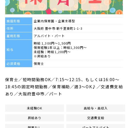
施設形態
企業内保育園・企業主導型
住所
大阪府 豊中市 新千里東町1-1-3
雇用形態
アルバイト・パート
時給 1,300円～1,500円
保育経験1年以上：時給1,300円～
給与
未経験：時給1,200円～
※昇給あり
必須資格
保育士
保育士／短時間勤務OK／7:15～12:15、もしくは16:00～
18:45の固定時間勤務／保育補助／週3～OK♪／交通費支給
あり／大阪府豊中市／パート
未経験OK
高給与・高収入
昇給あり
交通費支給
残業なし
パートアルバイト