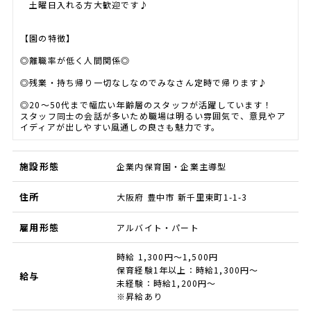
土曜日入れる方大歓迎です♪
【園の特徴】
◎離職率が低く人間関係◎
◎残業・持ち帰り一切なしなのでみなさん定時で帰ります♪
◎20～50代まで幅広い年齢層のスタッフが活躍しています！
スタッフ同士の会話が多いため職場は明るい雰囲気で、意見やア
イディアが出しやすい風通しの良さも魅力です。
施設形態
企業内保育園・企業主導型
住所
大阪府 豊中市 新千里東町1-1-3
雇用形態
アルバイト・パート
時給 1,300円～1,500円
保育経験1年以上：時給1,300円～
給与
未経験：時給1,200円～
※昇給あり