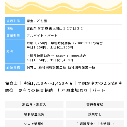
施設形態
認定こども園
住所
富山県 射水市 南太閤山１２丁目２２
雇用形態
アルバイト・パート
時給 1,250円・早朝時間勤務→7:00～9:30の場合
平日1,250円、土日祝1,350円
給与
・延長時間勤務→16:30～19:00の場合
平日1,350円、土日祝1,450円
必須資格
保育士 幼稚園教諭第二種 幼稚園教諭第一種
保育士｜時給1,250円〜1,450円★｜早朝か夕方の2.5h短時
間◎｜見守りの保育補助｜無料駐車場あり｜パート
高給与・高収入
交通費支給
福利厚生充実
残業なし
シニア活躍中
主婦活躍中・主夫活躍中