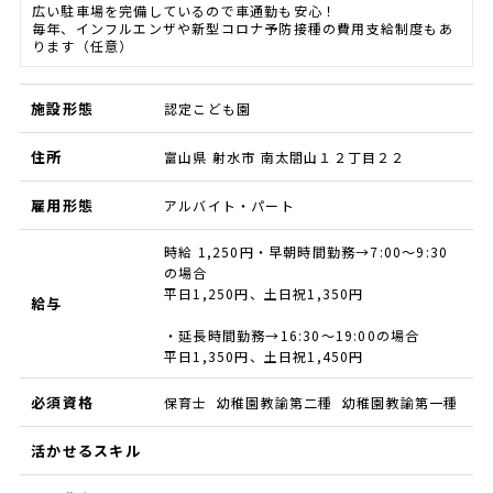
広い駐車場を完備しているので車通勤も安心！
毎年、インフルエンザや新型コロナ予防接種の費用支給制度もあ
ります（任意）
施設形態
認定こども園
住所
富山県 射水市 南太閤山１２丁目２２
雇用形態
アルバイト・パート
時給 1,250円・早朝時間勤務→7:00～9:30
の場合
平日1,250円、土日祝1,350円
給与
・延長時間勤務→16:30～19:00の場合
平日1,350円、土日祝1,450円
必須資格
保育士 幼稚園教諭第二種 幼稚園教諭第一種
活かせるスキル