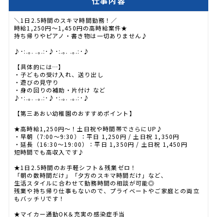
仕事内容
＼1日2.5時間のスキマ時間勤務！／
時給1,250円〜1,450円の高時給案件★
持ち帰りやピアノ・書き物は一切ありません♪
♪･:.｡. .｡.:･♪･:.｡. .｡.:･♪
【具体的には…】
・子どもの受け入れ、送り出し
・遊びの見守り
・身の回りの補助・片付け など
♪･:.｡. .｡.:･♪･:.｡. .｡.:･♪
【第三あおい幼稚園のおすすめポイント】
★高時給1,250円〜！土日祝や時間帯でさらにUP♪
・早朝（7:00〜9:30）：平日 1,250円 / 土日祝 1,350円
・延長（16:30〜19:00）：平日 1,350円 / 土日祝 1,450円
短時間でも高収入です♪
★1日2.5時間のお手軽シフト＆残業ゼロ！
「朝の数時間だけ」「夕方のスキマ時間だけ」など、
生活スタイルに合わせて勤務時間の相談が可能◎
残業や持ち帰り仕事もないので、プライベートやご家庭との両立
もバッチリです！
★マイカー通勤OK＆充実の感染症手当