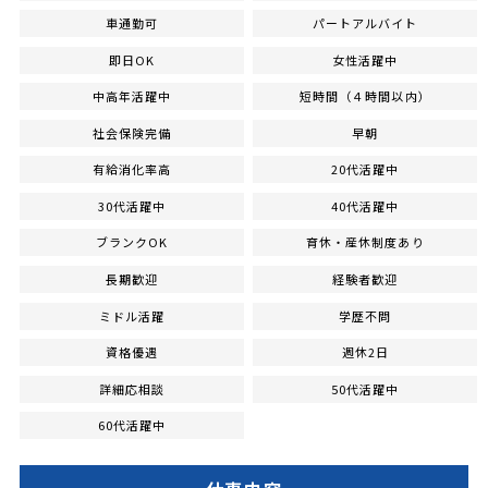
車通勤可
パートアルバイト
即日OK
女性活躍中
中高年活躍中
短時間（４時間以内）
社会保険完備
早朝
有給消化率高
20代活躍中
30代活躍中
40代活躍中
ブランクOK
育休・産休制度あり
長期歓迎
経験者歓迎
ミドル活躍
学歴不問
資格優遇
週休2日
詳細応相談
50代活躍中
60代活躍中