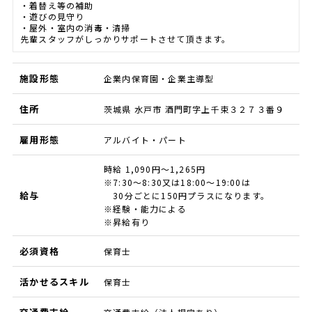
・着替え等の補助
・遊びの見守り
・屋外・室内の消毒・清掃
先輩スタッフがしっかりサポートさせて頂きます。
施設形態
企業内保育園・企業主導型
住所
茨城県 水戸市 酒門町字上千束３２７３番９
雇用形態
アルバイト・パート
時給 1,090円～1,265円
※7:30～8:30又は18:00～19:00は
給与
30分ごとに150円プラスになります。
※経験・能力による
※昇給有り
必須資格
保育士
活かせるスキル
保育士