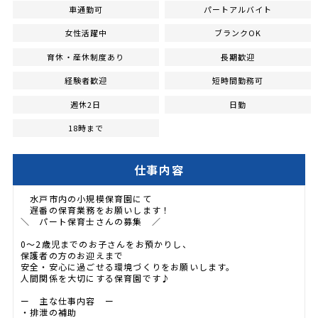
車通勤可
パートアルバイト
女性活躍中
ブランクOK
育休・産休制度あり
長期歓迎
経験者歓迎
短時間勤務可
週休2日
日勤
18時まで
仕事内容
水戸市内の小規模保育園にて
遅番の保育業務をお願いします！
＼ パート保育士さんの募集 ／
0～2歳児までのお子さんをお預かりし、
保護者の方のお迎えまで
安全・安心に過ごせる環境づくりをお願いします。
人間関係を大切にする保育園です♪
ー 主な仕事内容 ー
・排泄の補助