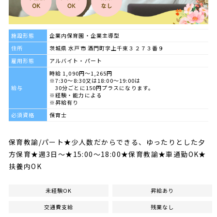
施設形態
企業内保育園・企業主導型
住所
茨城県 水戸市 酒門町字上千束３２７３番９
雇用形態
アルバイト・パート
時給 1,090円～1,265円
※7:30～8:30又は18:00～19:00は
給与
30分ごとに150円プラスになります。
※経験・能力による
※昇給有り
必須資格
保育士
保育教諭/パート★少人数だからできる、ゆったりとした夕
方保育★週3日～★15:00～18:00★保育教諭★車通勤OK★
扶養内OK
未経験OK
昇給あり
交通費支給
残業なし