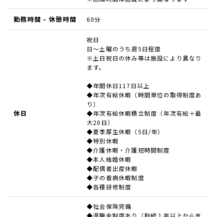
勤務時間 - 休憩時間
60分
祝日
日～土曜のうち週5日程度
※土日祝日の休み等は施設により異なり
ます。
◆年間休日117日以上
◆年次有給休暇（時間単位の取得制度あ
り）
休日
◆年次有給休暇積立制度（年次有給＋最
大20日）
◆夏季厚生休暇（5日/年）
◆特別休暇
◆介護休暇・介護短時間制度
◆本人結婚休暇
◆配偶者出産休暇
◆子の看病休暇制度
◆各種研修制度
◆社会保険完備
◆退職金制度あり（勤続１年以上から支