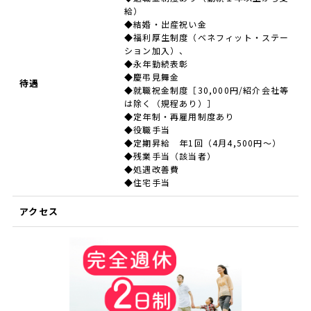
給）
◆結婚・出産祝い金
◆福利厚生制度（ベネフィット・ステー
ション加入）、
◆永年勤続表彰
◆慶弔見舞金
待遇
◆就職祝金制度［30,000円/紹介会社等
は除く（規程あり）］
◆定年制・再雇用制度あり
◆役職手当
◆定期昇給 年1回（4月4,500円～）
◆残業手当（該当者）
◆処遇改善費
◆住宅手当
アクセス