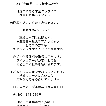
JR『豊田駅』より徒歩11分☆
日野市にある学童クラブにて
正社員を募集しています！
未経験・ブランクある方も歓迎♪♪
〇おすすめポイント〇
職場の雰囲気は明るく、
先輩職員が教えて下さいます♪
初めての方でも
スキルアップすることができます◎
育児・介護休暇の取得も可能です。
ライフステージが変化しても
安心してお仕事を続けられます。
子どもから大人まで安心して過ごせる、
地域のニーズに合わせた
柔軟な対応を心掛けています＊
〇２年目のモデル給与（大学卒）〇
★月給：249,560円
＋
・月給＋定期昇給219,560円
・職務手当（リーダー等）5,000円