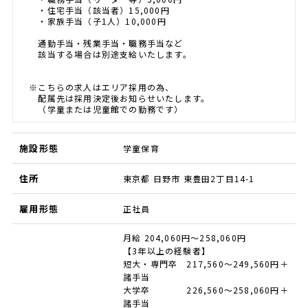
・住宅手当（該当者）15,000円
・家族手当（子1人）10,000円
通勤手当・残業手当・職務手当など
該当する場合は別途支給いたします。
※こちらの求人はエリア採用の為、
配属先は採用決定後お知らせいたします。
（学童または児童館での勤務です）
施設形態
学童保育
住所
東京都 日野市 東豊田2丁目14-1
雇用形態
正社員
月給 204,060円～258,060円
【3年以上の経験者】
短大・専門卒 217,560～249,560円＋
諸手当
大学卒 226,560～258,060円＋
諸手当