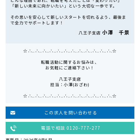
どんな理由であれ、転職を考えたことは「変わりたい」
「新しい未来に向かいたい」という大切な一歩です。
その思いを安心して新しいスタートを切れるよう、最後ま
で全力でサポートします！
小澤 千景
八王子支店
☆∴..∴..∴..∴..∴..∴..∴..∴..∴..∴..∴..∴.☆
転職活動に関するお悩みは、
お気軽にご連絡下さい！
八王子支店
担当：小澤(おざわ)
☆∴..∴..∴..∴..∴..∴..∴..∴..∴..∴..∴..∴.☆
この求人を問い合わせる
電話で相談 0120-777-277
更新日：2026年8月5日