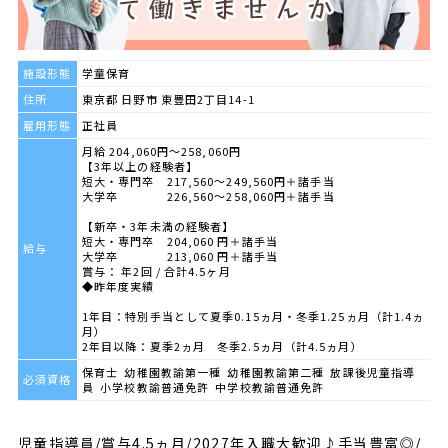
施設形態
学童保育
住所
東京都 日野市 東豊田2丁目14-1
雇用形態
正社員
月給 204,060円～258,060円
【3年以上の経験者】
短大・専門卒 217,560～249,560円＋諸手当
大学卒 226,560～258,060円＋諸手当
【新卒・3年未満の経験者】
短大・専門卒 204,060 円＋諸手当
給与
大学卒 213,060 円＋諸手当
賞与： 年2回 / 合計4.5ヶ月
◆昨年度実績
1年目：特別手当として夏季0.15ヵ月・冬季1.25ヵ月（計1.4ヵ
月）
2年目以降：夏季2ヵ月 冬季2.5ヵ月（計4.5ヵ月）
保育士 幼稚園教諭第一種 幼稚園教諭第二種 放課後児童指導
必須資格
員 小学校教諭普通免許 中学校教諭普通免許
児童指導員/賞与4.5ヵ月/2027年入職大歓迎♪手当豊富◎/