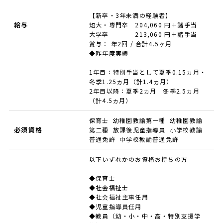
【新卒・3年未満の経験者】
給与
短大・専門卒 204,060 円＋諸手当
大学卒 213,060 円＋諸手当
賞与： 年2回 / 合計4.5ヶ月
◆昨年度実績
1年目：特別手当として夏季0.15ヵ月・
冬季1.25ヵ月（計1.4ヵ月）
2年目以降：夏季2ヵ月 冬季2.5ヵ月
（計4.5ヵ月）
保育士 幼稚園教諭第一種 幼稚園教諭
必須資格
第二種 放課後児童指導員 小学校教諭
普通免許 中学校教諭普通免許
以下いずれかのお資格お持ちの方
◆保育士
◆社会福祉士
◆社会福祉主事任用
◆児童指導員任用
◆教員（幼・小・中・高・特別支援学