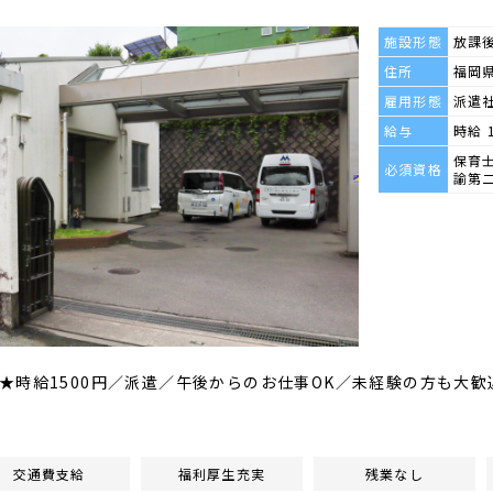
施設形態
放課
住所
福岡県
雇用形態
派遣
給与
時給 
保育
必須資格
諭第
★時給1500円／派遣／午後からのお仕事OK／未経験の方も大
交通費支給
福利厚生充実
残業なし