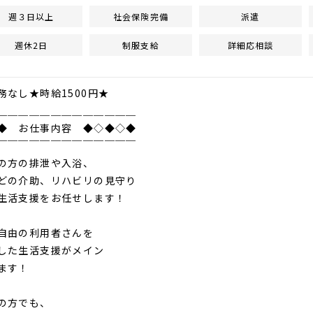
週３日以上
社会保険完備
派遣
週休2日
制服支給
詳細応相談
務なし★時給1500円★
＿＿＿＿＿＿＿＿＿＿＿＿＿
◆ お仕事内容 ◆◇◆◇◆
￣￣￣￣￣￣￣￣￣￣￣￣￣
の方の排泄や入浴、
の介助、リハビリの見守り
活支援をお任せします！
自由の利用者さんを
した生活支援がメイン
ます！
の方でも、