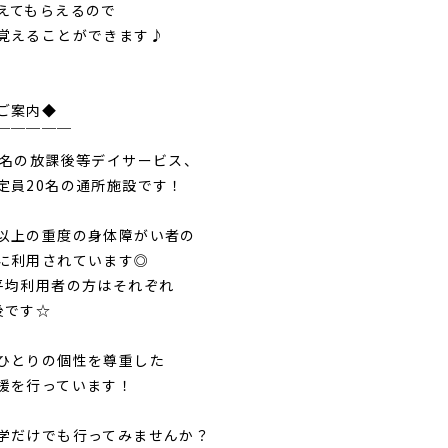
えてもらえるので
覚えることができます♪
ご案内◆
￣￣￣￣￣
0名の放課後等デイサービス、
員20名の通所施設です！
以上の重度の身体障がい者の
に利用されています◎
均利用者の方はそれぞれ
後です☆
ひとりの個性を尊重した
援を行っています！
学だけでも行ってみませんか？