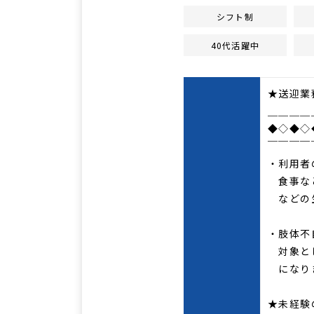
シフト制
40代活躍中
★送迎業
＿＿＿＿
◆◇◆◇
￣￣￣￣
・利用者
食事など
などの生
・肢体不
対象と
になり
★未経験