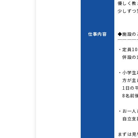
優しく教
少しずつ
仕事内容
◆施設の
￣￣￣￣
・定員1
併設の定
・小学生
方が主
1日の平
8名前
・お一人
自立支
まずは見