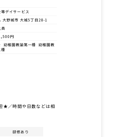
後等デイサービス
 大野城市 大城5丁目28-1
社員
1,500円
士 幼稚園教諭第一種 幼稚園教
二種
歓迎★／時間や日数などは相
研修あり