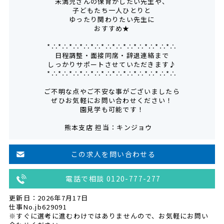
未満児さんの保育がしたい先生や、
子どもたち一人ひとりと
ゆったり関わりたい先生に
おすすめ★
*∴*∴*∴*∴*∴*∴*∴*∴*∴*∴*∴*∴
日程調整・面接同席・辞退連絡まで
しっかりサポートさせていただきます♪
*∴*∴*∴*∴*∴*∴*∴*∴*∴*∴*∴*∴
ご不明な点やご不安な事がございましたら
ぜひお気軽にお問い合わせください！
園見学も可能です！
熊本支店 担当：キンジョウ
この求人を問い合わせる
電話で相談 0120-777-277
更新日：2026年7月17日
仕事No.jb629091
※すぐに選考に進むわけではありませんので、お気軽にお問い