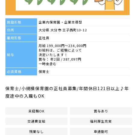
施設形態
企業内保育園・企業主導型
住所
大分県 大分市 王子西町13-12
雇用形態
正社員
月給 199,000円～234,000円
お給料は、ご経験によって
給与
決定いたします！
賞与： 年2回 / 387,097円
一時金含む
必須資格
保育士
保育士/小規模保育園の正社員募集/年間休日121日以上♪年
度途中の入職もOK
未経験OK
賞与あり
交通費支給
福利厚生充実
残業なし
車通勤可