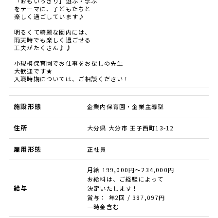
「おもいっきり」遊ぶ・学ぶ
をテーマに、子どもたちと
楽しく過ごしています♪
明るくて綺麗な園内には、
雨天時でも楽しく過ごせる
工夫がたくさん♪♪
小規模保育園でお仕事をお探しの先生
大歓迎です★
入職時期については、ご相談ください！
施設形態
企業内保育園・企業主導型
住所
大分県 大分市 王子西町13-12
雇用形態
正社員
月給 199,000円～234,000円
お給料は、ご経験によって
給与
決定いたします！
賞与： 年2回 / 387,097円
一時金含む