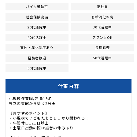
バイク通勤可
正社員
社会保険完備
有給消化率高
20代活躍中
30代活躍中
40代活躍中
ブランクOK
育休・産休制度あり
長期歓迎
経験者歓迎
50代活躍中
60代活躍中
仕事内容
小規模保育園/定員19名
県立図書館から徒歩2分★
《おすすめポイント》
・小規模で子どもたちとしっかり関われる！
・年間休日121日以上
・土曜日出勤の際は振替の休みあり！