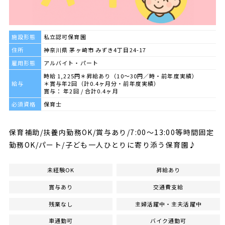
施設形態
私立認可保育園
住所
神奈川県 茅ヶ崎市 みずき4丁目24-17
雇用形態
アルバイト・パート
時給 1,225円＊昇給あり（10〜30円／時・前年度実績）
給与
＊賞与年2回（計0.4ヶ月分・前年度実績）
賞与： 年2回 / 合計0.4ヶ月
必須資格
保育士
保育補助/扶養内勤務OK/賞与あり/7:00～13:00等時間固定
勤務OK/パート/子ども一人ひとりに寄り添う保育園♪
未経験OK
昇給あり
賞与あり
交通費支給
残業なし
主婦活躍中・主夫活躍中
車通勤可
バイク通勤可