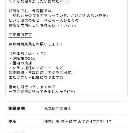
＼そんな保育がしたいあなたへ！／
湘南なでしこ保育園では、
「だれもがのびる力をもっている、かけがえのない存在」
という理念のもと、子ども一人ひとりの
個性を大切にした保育を行っています。
▽業務内容▽
￣￣￣￣￣￣
保育補助業務をお願いします！
〈具体的には・・？〉
・連絡帳の記入
・園内の清掃
・クラス担任のサポート など
就業時間・日数に応じてクラス固定、
またはフリー配属になります◎
担当も同行いたしますので
一度ご見学に行ってみませんか？(^^)
施設形態
私立認可保育園
住所
神奈川県 茅ヶ崎市 みずき4丁目24-17