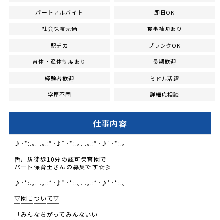
パートアルバイト
即日OK
社会保険完備
食事補助あり
駅チカ
ブランクOK
育休・産休制度あり
長期歓迎
経験者歓迎
ミドル活躍
学歴不問
詳細応相談
仕事内容
♪･*:.｡. .｡.:*･♪ﾟ･*:.｡. .｡.:*･♪ﾟ･*:.｡
香川駅徒歩10分の認可保育園で
パート保育士さんの募集です☆彡
♪･*:.｡. .｡.:*･♪ﾟ･*:.｡. .｡.:*･♪ﾟ･*:.｡
▽園について▽
￣￣￣￣￣￣￣
「みんなちがってみんないい」