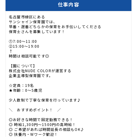
仕事内容
名古屋市緑区にある
サンシャイン保育園では、
早番・遅番どちらかの保育をお手伝いしてくださる
保育士さんを募集しています！
①7:00～11:00
②15:00～19:00
↑
時間は相談可能です◎
【園について】
株式会社NUDE COLORが運営する
企業主導型保育園です。
☆定員：19名
★年齢：0～5歳児
少人数制で丁寧な保育を行っています♪
＼ おすすめポイント！ ／
◎お好きな時間で固定勤務できる！
◎ 時給1,300円～1500円の高時給！
◎ ご希望があれば時間延長の相談もOK♪
◎ 扶養内・Wワーク歓迎！