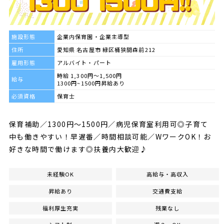
施設形態
企業内保育園・企業主導型
住所
愛知県 名古屋市 緑区桶狭間森前212
雇用形態
アルバイト・パート
時給 1,300円～1,500円
給与
1300円~1500円昇給あり
必須資格
保育士
保育補助／1300円～1500円／病児保育室利用可◎子育て
中も働きやすい！早遅番／時間相談可能／WワークOK！お
好きな時間で働けます◎扶養内大歓迎♪
未経験OK
高給与・高収入
昇給あり
交通費支給
福利厚生充実
残業なし