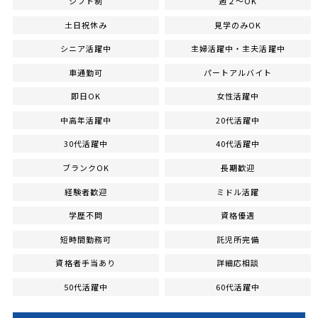
シフト制
週２～OK
土日祝休み
見学のみOK
シニア活躍中
主婦活躍中・主夫活躍中
車通勤可
パートアルバイト
即日OK
女性活躍中
中高年活躍中
20代活躍中
30代活躍中
40代活躍中
ブランクOK
長期歓迎
経験者歓迎
ミドル活躍
学歴不問
資格優遇
短時間勤務可
託児所完備
資格者手当あり
詳細応相談
50代活躍中
60代活躍中