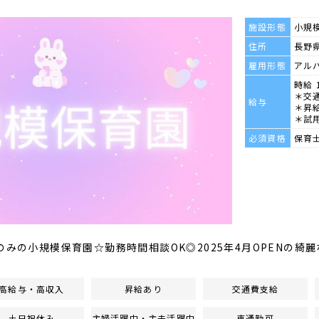
施設形態
小規
住所
長野県
雇用形態
アル
時給 
＊交
給与
＊昇給
＊試
必須資格
保育
のみの小規模保育園☆勤務時間相談OK◎2025年4月OPENの綺
高給与・高収入
昇給あり
交通費支給
土日祝休み
主婦活躍中・主夫活躍中
車通勤可