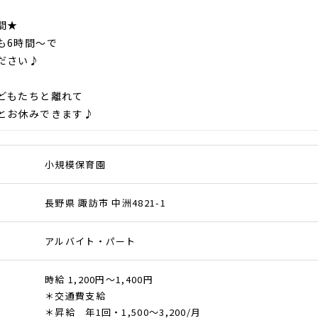
間★
も6時間～で
ださい♪
どもたちと離れて
とお休みできます♪
小規模保育園
長野県 諏訪市 中洲4821-1
アルバイト・パート
時給 1,200円～1,400円
＊交通費支給
＊昇給 年1回・1,500～3,200/月