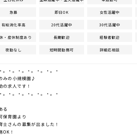
急募
即日OK
女性活躍中
有給消化率高
20代活躍中
30代活躍中
休・産休制度あり
長期歓迎
経験者歓迎
夜勤なし
短時間勤務可
詳細応相談
・。・。・。・。・。・。・
のみの小規模園♪
助の求人です！
・。・。・。・。・。・。・
ある
可保育園より
育士さんの募集が出ました！
務OK！