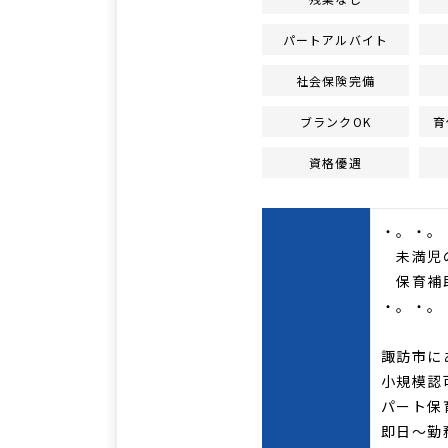
パートアルバイト
社会保険完備
ブランクOK
育
資格優遇
・。・。
未満児
保育補
・。・。
諏訪市に
小規模認
パート保
即日～勤