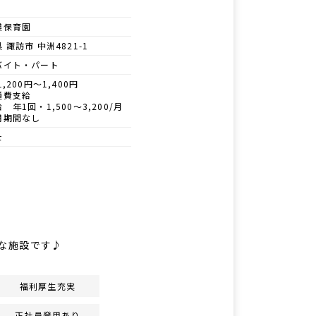
模保育園
 諏訪市 中洲4821-1
バイト・パート
1,200円～1,400円
通費支給
 年1回・1,500～3,200/月
用期間なし
士
麗な施設です♪
福利厚生充実
正社員登用あり