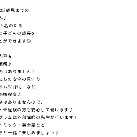
は2歳児までの
み♪
19名のため
と子どもの成長を
とができます◎
内容★
業務♪
務はありません！
たちの安全の見守り
オムツ介助 など
絡帳程度♪
務はありませんので、
・未経験の方も安心して働けます♪
グラムは外部講師の先生が行います！
トミック・英会話など
ちと一緒に楽しみましょう♪