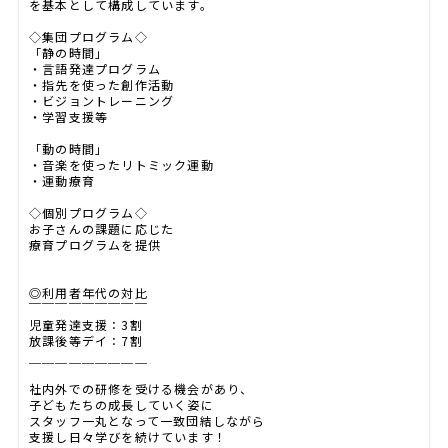
を基本として構成しています。
◇集団プログラム◇
「静の時間」
・言語発達プログラム
・指先を使った創作活動
・ビジョントレーニング
・学習支援等
「動の時間」
・音楽を使ったリトミック運動
・運動療育
◇個別プログラム◇
お子さんの課題に応じた
療育プログラムを提供
◎利用者年代の対比
￣￣￣￣￣￣￣￣￣
児童発達支援：3割
放課後等デイ：7割
＿＿＿＿＿＿＿＿＿
社内外での研修を受ける機会があり、
子どもたちの成長していく姿に
スタッフ一丸となって一致団結しながら
支援し日々学びを続けています！