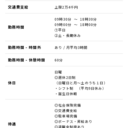
交通費支給
上限2万4千円
09時30分 ～ 18時30分
09時00分 ～ 18時00分
勤務時間
①平日
②土・長期休み
勤務時間 - 時間外
あり / 月平均3時間
勤務時間 - 休憩時間
60分
日曜
◎週休2日制
休日
（日曜日と月～土のうち１日）
・シフト制 （平均9日休み）
・誕生日休暇
◎社会保険完備
◎交通費支給
◎駐車場完備
◎ボーナス・昇給あり
待遇
◎退職金制度あり