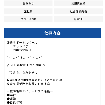
賞与あり
交通費支給
正社員
社会保険完備
ブランクOK
週休2日
仕事内容
発達サポートスペース
オットいま
岡山市北区今
ﾟ＊.｡.＊ﾟ＊.｡.＊ﾟ＊.｡.＊ﾟ
\\ 正社員保育士さん募集 //
「できる」をカタチに！
発達/身体/知的障害のある子どもたちの
療育支援業務をお願いします◎
ー放課後等デイサービスの活動ー
●学習
●運動
●自己学習