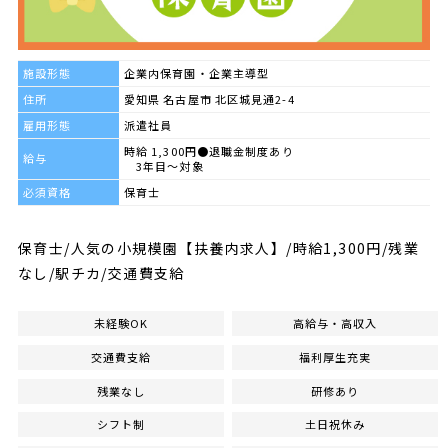
施設形態
企業内保育園・企業主導型
住所
愛知県 名古屋市 北区城見通2-4
雇用形態
派遣社員
時給 1,300円●退職金制度あり
給与
3年目～対象
必須資格
保育士
保育士/人気の小規模園【扶養内求人】/時給1,300円/残業
なし/駅チカ/交通費支給
未経験OK
高給与・高収入
交通費支給
福利厚生充実
残業なし
研修あり
シフト制
土日祝休み