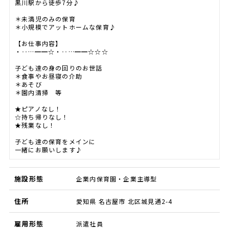
黒川駅から徒歩7分♪
＊未満児のみの保育
＊小規模でアットホームな保育♪
【お仕事内容】
・‥…━━☆・‥…━━☆☆☆
子ども達の身の回りのお世話
＊食事やお昼寝の介助
＊あそび
＊園内清掃 等
★ピアノなし！
☆持ち帰りなし！
★残業なし！
子ども達の保育をメインに
一緒にお願いします♪
施設形態
企業内保育園・企業主導型
住所
愛知県 名古屋市 北区城見通2-4
雇用形態
派遣社員