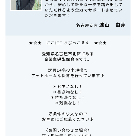
がら、安心して新たな一歩を踏み出して
いただけるよう全力でサポートさせてい
ただきます！
遠山 由芽
名古屋支店
★☆★ にこにこちびっこえん ★☆★
愛知県名古屋市北区にある
企業主導型保育園です。
定員14名の小規模で
アットホームな保育を行っています♪
＊ピアノなし！
＊書き物なし！
＊持ち帰りなし！
＊残業なし！
好条件の求人なので
お早めにご応募ください♪
〈お問い合わせの場合〉
求人担当者：遠山（女性）