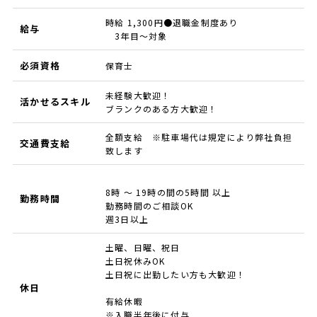
時給 1,300円●退職金制度あり
給与
3年目～対象
必須資格
保育士
未経験大歓迎！
活かせるスキル
ブランクのある方大歓迎！
全額支給 ※駐車場代は規定により弊社負担
交通費支給
致します
8時 ～ 19時の間の5時間 以上
勤務時間
勤務時間のご相談OK
週3日以上
土曜、日曜、祝日
土日祝休みOK
土日祝に出勤したい方も大歓迎！
休日
有給休暇
※入職半年後に付与