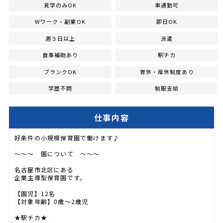
見学のみOK
車通勤可
Wワーク・副業OK
即日OK
週３日以上
派遣
食事補助あり
駅チカ
ブランクOK
育休・産休制度あり
学歴不問
制服支給
仕事内容
好条件の小規模保育園で働けます♪
～～～ 園について ～～～
名古屋市北区にある
企業主導型保育園です。
【園児】12名
【対象年齢】0歳～2歳児
★駅チカ★