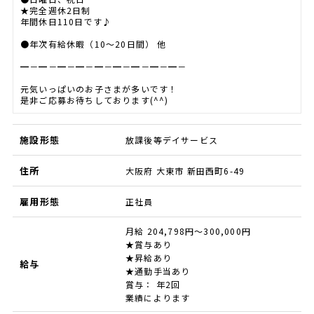
★完全週休2日制
年間休日110日です♪
●年次有給休暇（10～20日間） 他
━－━－━－━－━－━－━－━－━－
元気いっぱいのお子さまが多いです！
是非ご応募お待ちしております(^^)
施設形態
放課後等デイサービス
住所
大阪府 大東市 新田西町6-49
雇用形態
正社員
月給 204,798円～300,000円
★賞与あり
★昇給あり
給与
★通勤手当あり
賞与： 年2回
業績によります