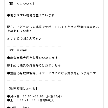
【園さんについて】
●働きやすい環境を整えています
現在、子どもたちの成長をサポートしてくださる児童指導員さん
を募集しています！
おすすめの園さんです♪
━－━－━－━－━－━－━－━－━－
【お仕事内容】
●療育業務全般をお願いいたします！
基本的に残業や持ち帰りはありません
●重症心身放課後等デイサービスにおける支援を行う予定です
━－━－━－━－━－━－━－━－━－
【勤務時間とお休み】
●月～金 10:00～19:00（休憩60分）
●土 9:00～18:00 （休憩60分）
●日曜日、祝日