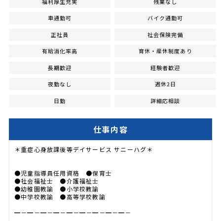
福利厚生充実
残業なし
車通勤可
バイク通勤可
正社員
社会保険完備
有給消化率高
育休・産休制度あり
長期歓迎
経験者歓迎
夜勤なし
週休2日
日勤
詳細応相談
仕事内容
＊重症心身放課後等デイサービス サニーハグ＊
●児童指導員任用資格 ●保育士
●社会福祉士 ●介護福祉士
●幼稚園教諭 ●小学校教諭
●中学校教諭 ●高等学校教諭
━－━－━－━－━－━－━－━－━－