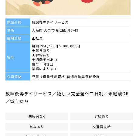
施設形態
放課後等デイサービス
住所
大阪府 大東市 新田西町6-49
雇用形態
正社員
月給 204,798円～300,000円
★賞与あり
★昇給あり
給与
★通勤手当あり
賞与： 年2回
業績によります
必須資格
児童指導員任用資格 普通自動車運転免許
放課後等デイサービス／嬉しい完全週休二日制／未経験OK
／賞与あり
未経験OK
昇給あり
賞与あり
交通費支給