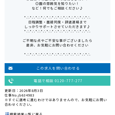
◎園の雰囲気を知りたい！
など！何でもご相談ください♪
*∴*∴*∴*∴*∴*∴*∴*∴*∴*∴*∴*∴
日程調整・面接同席・辞退連絡まで
しっかりサポートさせていただきます♪
*∴*∴*∴*∴*∴*∴*∴*∴*∴*∴*∴*∴
ご不明な点やご不安な事がございましたら
是非、お気軽にお問い合わせください
*∴*∴*∴*∴*∴*∴*∴*∴*∴*∴*∴*∴
この求人を問い合わせる
電話で相談 0120-777-277
更新日：2026年8月3日
仕事No.jb634983
※すぐに選考に進むわけではありませんので、お気軽にお問い
合わせください。
検索結果一覧に戻る