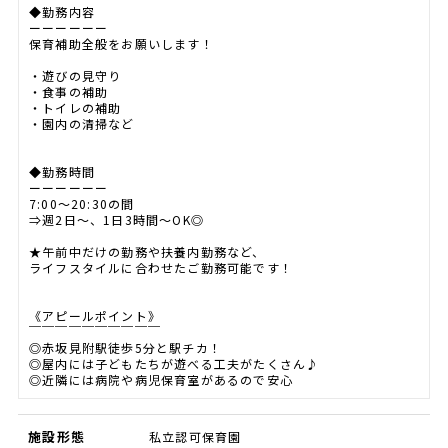
◆勤務内容
ーーーーーー
保育補助全般をお願いします！
・遊びの見守り
・食事の補助
・トイレの補助
・園内の清掃など
◆勤務時間
ーーーーーー
7:00～20:30の間
⇒週2日～、1日3時間～OK◎
★午前中だけの勤務や扶養内勤務など、
ライフスタイルに合わせたご勤務可能です！
《アピールポイント》
￣￣￣￣￣￣￣￣￣￣
◎赤坂見附駅徒歩5分と駅チカ！
◎屋内には子どもたちが遊べる工夫がたくさん♪
◎近隣には病院や病児保育室があるので安心
施設形態
私立認可保育園