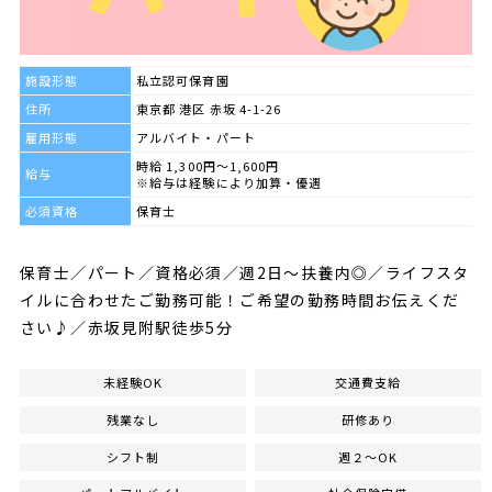
施設形態
私立認可保育園
住所
東京都 港区 赤坂 4-1-26
雇用形態
アルバイト・パート
時給 1,300円～1,600円
給与
※給与は経験により加算・優遇
必須資格
保育士
保育士／パート／資格必須／週2日～扶養内◎／ライフスタ
イルに合わせたご勤務可能！ご希望の勤務時間お伝えくだ
さい♪／赤坂見附駅徒歩5分
未経験OK
交通費支給
残業なし
研修あり
シフト制
週２～OK