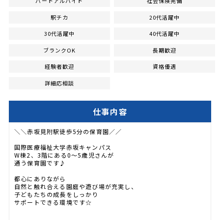
パートアルバイト
社会保険完備
駅チカ
20代活躍中
30代活躍中
40代活躍中
ブランクOK
長期歓迎
経験者歓迎
資格優遇
詳細応相談
仕事内容
＼＼赤坂見附駅徒歩5分の保育園／／
国際医療福祉大学赤坂キャンパス
W棟2、3階にある0～5歳児さんが
通う保育園です♪
都心にありながら
自然と触れ合える園庭や遊び場が充実し、
子どもたちの成長をしっかり
サポートできる環境です☆