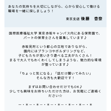
あなたの気持ちを大切にしながら、心から安心して働ける
職場を一緒に探しましょう！
後藤 杏奈
東京支店
国際医療福祉大学 東京赤坂キャンパス内にある保育園で、
パートの保育士さんを募集しています♪
赤坂見附という都心の立地でありながら、
園内にはブランコやボルダリングなど、
子どもたちが思いきり遊べる工夫がたくさん！
まるで大人でもわくわくしてしまうような、魅力的な環境
が整っています♪
「ちょっと気になる」「話だけ聞いてみたい」
――そんな方も大歓迎です！
まずはお問い合わせだけでもOK♪
少しでも興味をお持ちいただけた方は、お気軽にご連絡く
ださい☆
ー・＊－・＊－・＊－・＊－・＊－・＊－・＊